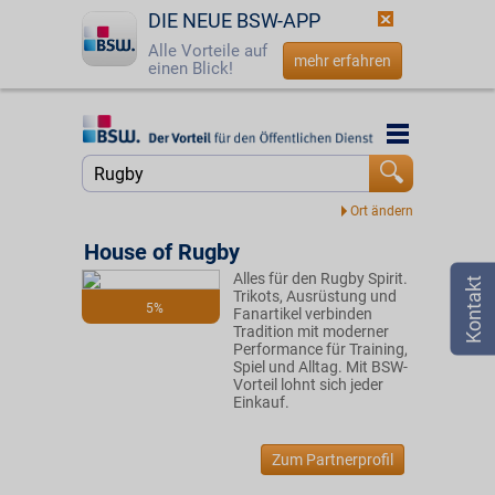
DIE NEUE BSW-APP
Alle Vorteile auf
mehr erfahren
einen Blick!
Startseite
Startseite
Jetzt BSW-Mitglied werden
Suche
Login
House of Rugby
Alles für den Rugby Spirit.
☎
0800 - 279 25 82
Trikots, Ausrüstung und
5%
Fanartikel verbinden
Tradition mit moderner
Performance für Training,
Spiel und Alltag. Mit BSW-
Vorteil lohnt sich jeder
Einkauf.
Zum Partnerprofil