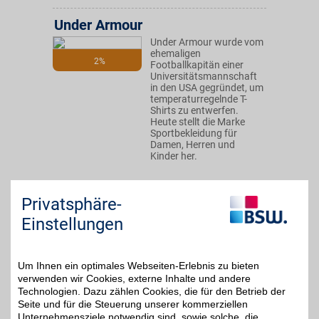
Under Armour
Under Armour wurde vom
ehemaligen
2%
Footballkapitän einer
Universitätsmannschaft
in den USA gegründet, um
temperaturregelnde T-
Shirts zu entwerfen.
Heute stellt die Marke
Sportbekleidung für
Damen, Herren und
Kinder her.
Zum Partnerprofil
Privatsphäre-
Einstellungen
DAZN Gutschein
Um Ihnen ein optimales Webseiten-Erlebnis zu bieten
Zum Partnerprofil
4%
verwenden wir Cookies, externe Inhalte und andere
Technologien. Dazu zählen Cookies, die für den Betrieb der
Seite und für die Steuerung unserer kommerziellen
Unternehmensziele notwendig sind, sowie solche, die