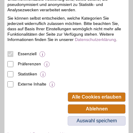
DAZN
pseudonymisiert und anonymisiert zu Statistik- und
Mit dem Livesport-
Analysezwecken verarbeitet werden.
Streamingdienst über
bis zu 20€
Sie können selbst entscheiden, welche Kategorien Sie
8.000
jederzeit widerruflich zulassen möchten. Bitte beachten Sie,
Sportübertragungen pro
Jahr erleben: von zu
dass auf Basis Ihrer Einstellungen womöglich nicht mehr alle
Hause, unterwegs,
Funktionalitäten der Seite zur Verfügung stehen. Weitere
zeitversetzt oder im
Informationen finden Sie in unserer
Datenschutzerklärung
.
Rückblick. Jetzt das
umfangreiche
Sportangebot genießen
Essenziell
und BSW-Vorteil sichern.
Präferenzen
Zum Partnerprofil
Statistiken
Externe Inhalte
© BSW Verbraucher-Service
Beamten-Selbsthilfewerk GmbH.
Alle Cookies erlauben
Alle Rechte vorbehalten.
Ablehnen
Auswahl speichern