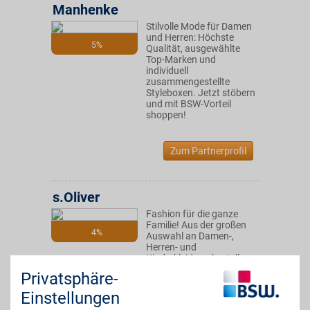
Manhenke
Stilvolle Mode für Damen
und Herren: Höchste
5%
Qualität, ausgewählte
Top-Marken und
individuell
zusammengestellte
Styleboxen. Jetzt stöbern
und mit BSW-Vorteil
shoppen!
Zum Partnerprofil
s.Oliver
Fashion für die ganze
Familie! Aus der großen
4%
Auswahl an Damen-,
Herren- und
Kinderkleidung bestellen
sowie von Accessoires
Privatsphäre-
und Taschen begeistern
lassen. BSW-Mitglieder
Einstellungen
sparen dabei zusätzlich!