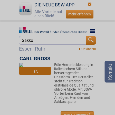
DIE NEUE BSW-APP
Alle Vorteile auf
mehr erfahren
einen Blick!
Startseite
Startseite
Jetzt BSW-Mitglied werden
Suche
Essen, Ruhr
Login
CARL GROSS
Edle Herrenbekleidung in
☎
0800 - 279 25 82
italienischem Stil und
8%
hervorragender
Passform. Der Hersteller
steht für Tradition,
erstklassige Qualität und
stilvolle Mode. Mit BSW-
Vorteil beim Kauf von
Anzügen, Hemden und
Sakkos sparen!