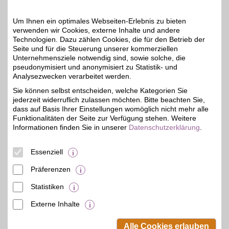
Um Ihnen ein optimales Webseiten-Erlebnis zu bieten
Zum Partnerprofil
verwenden wir Cookies, externe Inhalte und andere
Technologien. Dazu zählen Cookies, die für den Betrieb der
Seite und für die Steuerung unserer kommerziellen
JP1880
Unternehmensziele notwendig sind, sowie solche, die
pseudonymisiert und anonymisiert zu Statistik- und
Hochwertige Materialien,
ideale Passformen und
Analysezwecken verarbeitet werden.
6%
erstklassige Designs: Das
Sie können selbst entscheiden, welche Kategorien Sie
Herren-Label bietet
jederzeit widerruflich zulassen möchten. Bitte beachten Sie,
stilvolle und moderne
Bekleidung in großen
dass auf Basis Ihrer Einstellungen womöglich nicht mehr alle
Größen. Für kräftige
Funktionalitäten der Seite zur Verfügung stehen. Weitere
Männer und jeden Anlass!
Informationen finden Sie in unserer
Datenschutzerklärung
.
Mit BSW-Vorteil
profitieren.
Essenziell
Zum Partnerprofil
Präferenzen
Statistiken
mehr anzeigen
Externe Inhalte
© BSW Verbraucher-Service
Beamten-Selbsthilfewerk GmbH.
Alle Cookies erlauben