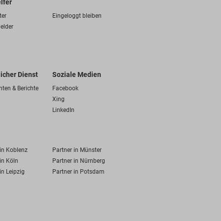
lfer
ter
Eingeloggt bleiben
elder
licher Dienst
Soziale Medien
hten & Berichte
Facebook
Xing
LinkedIn
 in Koblenz
Partner in Münster
in Köln
Partner in Nürnberg
in Leipzig
Partner in Potsdam