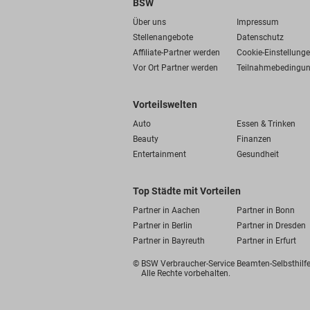
BSW
Über uns
Impressum
Stellenangebote
Datenschutz
Affiliate-Partner werden
Cookie-Einstellung
Vor Ort Partner werden
Teilnahmebedingu
Vorteilswelten
Auto
Essen & Trinken
Beauty
Finanzen
Entertainment
Gesundheit
Top Städte mit Vorteilen
Partner in Aachen
Partner in Bonn
Partner in Berlin
Partner in Dresden
Partner in Bayreuth
Partner in Erfurt
© BSW Verbraucher-Service
Beamten-Selbsthil
Alle Rechte vorbehalten.