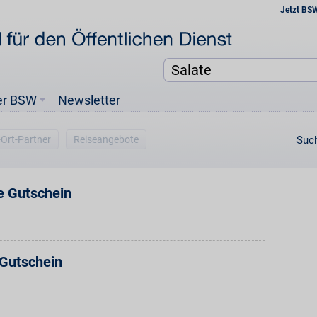
Jetzt BS
er BSW
Newsletter
-Ort-Partner
Reiseangebote
Such
e Gutschein
Gutschein