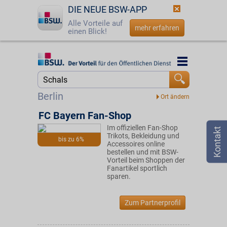
DIE NEUE BSW-APP
Alle Vorteile auf
mehr erfahren
einen Blick!
Startseite
Startseite
Jetzt BSW-Mitglied werden
Suche
Berlin
Login
FC Bayern Fan-Shop
Im offiziellen Fan-Shop
☎
0800 - 279 25 82
Trikots, Bekleidung und
bis zu 6%
Accessoires online
bestellen und mit BSW-
Vorteil beim Shoppen der
Fanartikel sportlich
sparen.
Zum Partnerprofil