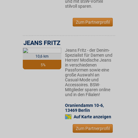
und mit BSW-Vorteil
stilvoll sparen.
Zum Partnerprofil
JEANS FRITZ
Jeans Fritz - der Denim-
Spezialist für Damen und
10,6 km
Herren! Modische Jeans
in verschiedenen
5%
Passformen sowie eine
große Auswahl an
Casual-Mode und
Accessoires. BSW-
Mitglieder sparen online
und in den Filialen!
Oraniendamm 10-6
,
13469
Berlin
Auf Karte anzeigen
Zum Partnerprofil