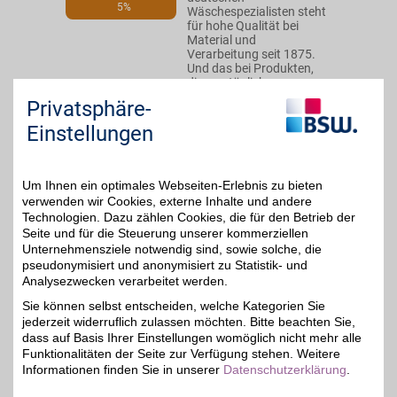
5%
Wäschespezialisten steht
für hohe Qualität bei
Material und
Verarbeitung seit 1875.
Und das bei Produkten,
die uns täglich am
nächsten sind:
Privatsphäre-
Unterwäsche,
Nachtwäsche,
Einstellungen
Loungewear oder
Bademode.
Um Ihnen ein optimales Webseiten-Erlebnis zu bieten
Zum Partnerprofil
verwenden wir Cookies, externe Inhalte und andere
Technologien. Dazu zählen Cookies, die für den Betrieb der
Seite und für die Steuerung unserer kommerziellen
Unternehmensziele notwendig sind, sowie solche, die
Herrlicher
pseudonymisiert und anonymisiert zu Statistik- und
Mode für Damen und
Analysezwecken verarbeitet werden.
Herren mit
5%
Sie können selbst entscheiden, welche Kategorien Sie
unverwechselbaren Stil
jederzeit widerruflich zulassen möchten. Bitte beachten Sie,
und hochwertiger
Verarbeitung aus den
dass auf Basis Ihrer Einstellungen womöglich nicht mehr alle
feinsten Textilien finden
Funktionalitäten der Seite zur Verfügung stehen. Weitere
Sie bei Herrlicher. Mit
Informationen finden Sie in unserer
Datenschutzerklärung
.
BSW-Vorteil elegant
unterwegs!