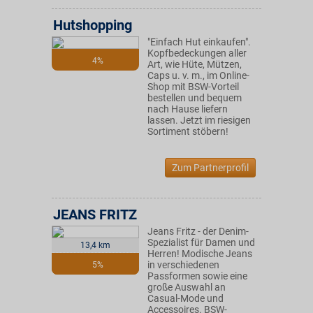
Hutshopping
"Einfach Hut einkaufen".
Kopfbedeckungen aller
4%
Art, wie Hüte, Mützen,
Caps u. v. m., im Online-
Shop mit BSW-Vorteil
bestellen und bequem
nach Hause liefern
lassen. Jetzt im riesigen
Sortiment stöbern!
Zum Partnerprofil
JEANS FRITZ
Jeans Fritz - der Denim-
Spezialist für Damen und
13,4 km
Herren! Modische Jeans
in verschiedenen
5%
Passformen sowie eine
große Auswahl an
Casual-Mode und
Accessoires. BSW-