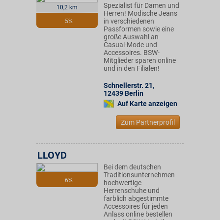
Spezialist für Damen und
10,2 km
Herren! Modische Jeans
in verschiedenen
5%
Passformen sowie eine
große Auswahl an
Casual-Mode und
Accessoires. BSW-
Mitglieder sparen online
und in den Filialen!
Schnellerstr. 21
,
12439
Berlin
Auf Karte anzeigen
Zum Partnerprofil
LLOYD
Bei dem deutschen
Traditionsunternehmen
6%
hochwertige
Herrenschuhe und
farblich abgestimmte
Accessoires für jeden
Anlass online bestellen