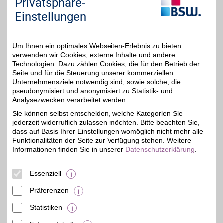
Privatsphäre-
06556
Artern
Auf Karte anzeigen
5%
Einstellungen
Zum Partnerprofil
Um Ihnen ein optimales Webseiten-Erlebnis zu bieten
verwenden wir Cookies, externe Inhalte und andere
Autohaus Böttche
Technologien. Dazu zählen Cookies, die für den Betrieb der
Seite und für die Steuerung unserer kommerziellen
Lutherstr. 34-37
,
Unternehmensziele notwendig sind, sowie solche, die
42,1 km
06842
Dessau-Roßlau
pseudonymisiert und anonymisiert zu Statistik- und
Auf Karte anzeigen
Analysezwecken verarbeitet werden.
5%
Sie können selbst entscheiden, welche Kategorien Sie
Zum Partnerprofil
jederzeit widerruflich zulassen möchten. Bitte beachten Sie,
dass auf Basis Ihrer Einstellungen womöglich nicht mehr alle
Funktionalitäten der Seite zur Verfügung stehen. Weitere
Autohaus Böttche
Informationen finden Sie in unserer
Datenschutzerklärung
.
Gadewitzer Weg 18
,
42,2 km
Essenziell
06773
Gräfenhainichen
Auf Karte anzeigen
5%
Präferenzen
Zum Partnerprofil
Statistiken