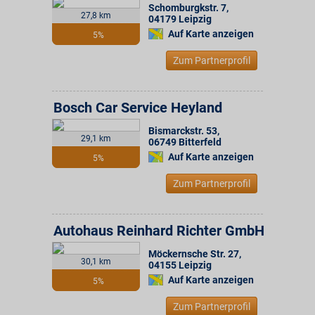
Schomburgkstr. 7
,
27,8 km
04179
Leipzig
Auf Karte anzeigen
5%
Zum Partnerprofil
Bosch Car Service Heyland
Bismarckstr. 53
,
29,1 km
06749
Bitterfeld
Auf Karte anzeigen
5%
Zum Partnerprofil
Autohaus Reinhard Richter GmbH
Möckernsche Str. 27
,
30,1 km
04155
Leipzig
Auf Karte anzeigen
5%
Zum Partnerprofil