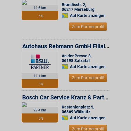
Brandisstr. 2
,
11,6 km
06217
Merseburg
Auf Karte anzeigen
5%
Zum Partnerprofil
Autohaus Rebmann GmbH Filiale Bennstedt
An der Presse 8
,
06198
Salzatal
Auf Karte anzeigen
11,1 km
Zum Partnerprofil
5%
Bosch Car Service Kranz & Partner
Kastanienplatz 5
,
27,4 km
06369
Wülknitz
Auf Karte anzeigen
5%
Zum Partnerprofil