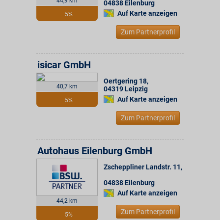
44,9 km
04838
Eilenburg
Auf Karte anzeigen
5%
Zum Partnerprofil
isicar GmbH
Oertgering 18
,
40,7 km
04319
Leipzig
Auf Karte anzeigen
5%
Zum Partnerprofil
Autohaus Eilenburg GmbH
Zscheppliner Landstr. 11
,
04838
Eilenburg
Auf Karte anzeigen
44,2 km
Zum Partnerprofil
5%