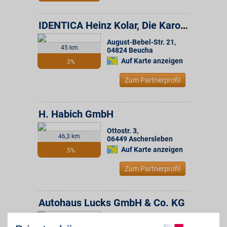
IDENTICA Heinz Kolar, Die Karosserie- und Lackexperten
August-Bebel-Str. 21
,
45 km
04824
Beucha
Auf Karte anzeigen
3%
Zum Partnerprofil
H. Habich GmbH
Ottostr. 3
,
46,3 km
06449
Aschersleben
Auf Karte anzeigen
5%
Zum Partnerprofil
Autohaus Lucks GmbH & Co. KG
Am Kalkfeld 5
,
48,9 km