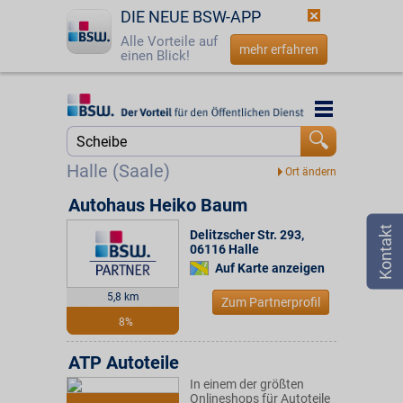
DIE NEUE BSW-APP
Alle Vorteile auf
mehr erfahren
einen Blick!
Startseite
Startseite
Jetzt BSW-Mitglied werden
Suche
Halle (Saale)
Login
Autohaus Heiko Baum
Delitzscher Str. 293
,
☎
0800 - 279 25 82
06116
Halle
Auf Karte anzeigen
5,8 km
Zum Partnerprofil
8%
ATP Autoteile
In einem der größten
Onlineshops für Autoteile