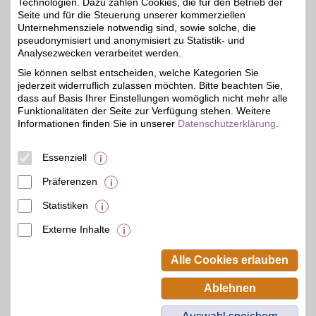
Technologien. Dazu zählen Cookies, die für den Betrieb der
Für Selbstsicherheit und
Seite und für die Steuerung unserer kommerziellen
ein besseres
6%
Unternehmensziele notwendig sind, sowie solche, die
Lebensgefühl: Der
pseudonymisiert und anonymisiert zu Statistik- und
Onlineshop für
Damenschuhe bietet
Analysezwecken verarbeitet werden.
nicht nur
Sie können selbst entscheiden, welche Kategorien Sie
unterschiedlichstes
jederzeit widerruflich zulassen möchten. Bitte beachten Sie,
Schuhwerk, sondern auch
Kleidung und Accessoires
dass auf Basis Ihrer Einstellungen womöglich nicht mehr alle
zum Wohlfühlen.
Funktionalitäten der Seite zur Verfügung stehen. Weitere
Individuell und
Informationen finden Sie in unserer
Datenschutzerklärung
.
trendsicher! Mit BSW-
Vorteil sparen.
Essenziell
Zum Partnerprofil
Präferenzen
Statistiken
mehr anzeigen
Externe Inhalte
© BSW Verbraucher-Service
Beamten-Selbsthilfewerk GmbH.
Alle Cookies erlauben
Alle Rechte vorbehalten.
Ablehnen