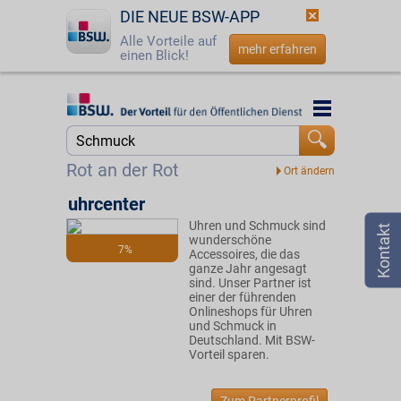
DIE NEUE BSW-APP
Alle Vorteile auf
mehr erfahren
einen Blick!
Startseite
Startseite
Jetzt BSW-Mitglied werden
Suche
Rot an der Rot
Login
uhrcenter
Uhren und Schmuck sind
☎
0800 - 279 25 82
wunderschöne
7%
Accessoires, die das
ganze Jahr angesagt
sind. Unser Partner ist
einer der führenden
Onlineshops für Uhren
und Schmuck in
Deutschland. Mit BSW-
Vorteil sparen.