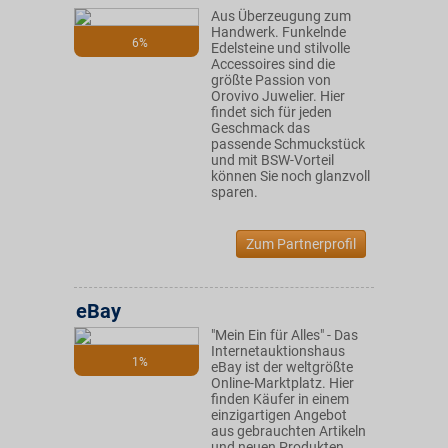
Aus Überzeugung zum
Handwerk. Funkelnde
6%
Edelsteine und stilvolle
Accessoires sind die
größte Passion von
Orovivo Juwelier. Hier
findet sich für jeden
Geschmack das
passende Schmuckstück
und mit BSW-Vorteil
können Sie noch glanzvoll
sparen.
Zum Partnerprofil
eBay
"Mein Ein für Alles" - Das
Internetauktionshaus
1%
eBay ist der weltgrößte
Online-Marktplatz. Hier
finden Käufer in einem
einzigartigen Angebot
aus gebrauchten Artikeln
und neuen Produkten