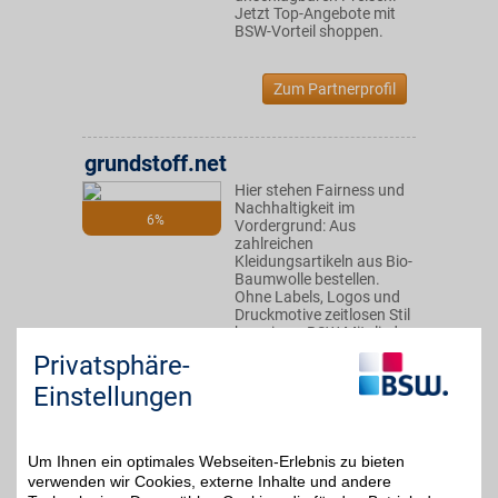
Jetzt Top-Angebote mit
BSW-Vorteil shoppen.
Zum Partnerprofil
grundstoff.net
Hier stehen Fairness und
Nachhaltigkeit im
6%
Vordergrund: Aus
zahlreichen
Kleidungsartikeln aus Bio-
Baumwolle bestellen.
Ohne Labels, Logos und
Druckmotive zeitlosen Stil
beweisen. BSW-Mitglieder
sparen.
Privatsphäre-
Einstellungen
Zum Partnerprofil
Um Ihnen ein optimales Webseiten-Erlebnis zu bieten
Tamaris
verwenden wir Cookies, externe Inhalte und andere