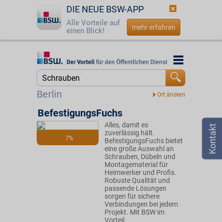
DIE NEUE BSW-APP
Alle Vorteile auf
mehr erfahren
einen Blick!
Startseite
Startseite
Jetzt BSW-Mitglied werden
Suche
Berlin
Login
BefestigungsFuchs
Alles, damit es
☎
0800 - 279 25 82
zuverlässig hält.
7%
BefestigungsFuchs bietet
eine große Auswahl an
Schrauben, Dübeln und
Montagematerial für
Heimwerker und Profis.
Robuste Qualität und
passende Lösungen
sorgen für sichere
Verbindungen bei jedem
Projekt. Mit BSW im
Vorteil.