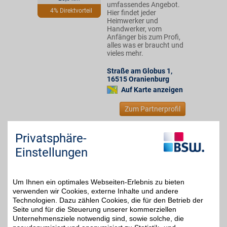
umfassendes Angebot.
4% Direktvorteil
Hier findet jeder
Heimwerker und
Handwerker, vom
Anfänger bis zum Profi,
alles was er braucht und
vieles mehr.
Straße am Globus 1
,
16515
Oranienburg
Auf Karte anzeigen
Zum Partnerprofil
Privatsphäre-
ROBOTER Bausatz-Shop
Einstellungen
Im großen Sortiment
elektronische Bauteile,
6%
sowie Bausätze, bestellen
und selbst zum Hersteller
Um Ihnen ein optimales Webseiten-Erlebnis zu bieten
werden. Vom 3D-Drucker
verwenden wir Cookies, externe Inhalte und andere
bis zur LED-Technik.
Technologien. Dazu zählen Cookies, die für den Betrieb der
Beratung und
Seite und für die Steuerung unserer kommerziellen
Hilfestellung vom Team
Unternehmensziele notwendig sind, sowie solche, die
erhalten und mit BSW-