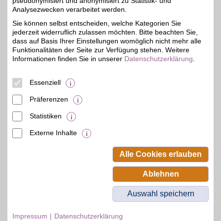
pseudonymisiert und anonymisiert zu Statistik- und
Vorteil sparen!
Analysezwecken verarbeitet werden.
Sie können selbst entscheiden, welche Kategorien Sie
Zum Partnerprofil
jederzeit widerruflich zulassen möchten. Bitte beachten Sie,
dass auf Basis Ihrer Einstellungen womöglich nicht mehr alle
Funktionalitäten der Seite zur Verfügung stehen. Weitere
Zoofachmarkt Aquarium Erkner
Informationen finden Sie in unserer
Datenschutzerklärung
.
Neu Zittauer Str. 41
,
26,7 km
Essenziell
15537
Erkner
Auf Karte anzeigen
3,5%
Präferenzen
Zum Partnerprofil
Statistiken
Externe Inhalte
© BSW Verbraucher-Service
Beamten-Selbsthilfewerk GmbH.
Alle Cookies erlauben
Alle Rechte vorbehalten.
Ablehnen
Auswahl speichern
Impressum
Datenschutzerklärung