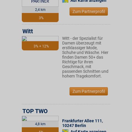
Auf Karte anzeigen
2,4 km
Zum Partnerprofil
3%
Witt
Witt - der Spezialist für
Damen überzeugt mit
3% + 12%
erstklassiger Mode,
Schuhe und Wäsche. Hier
finden Damen 50+ das
Richtige für ihren
Geschmack, mit
passenden Schnitten und
hohem Tragekomfort.
Zum Partnerprofil
TOP TWO
Frankfurter Allee 111
,
4,8 km
10247
Berlin
Auf Karte anzeigen