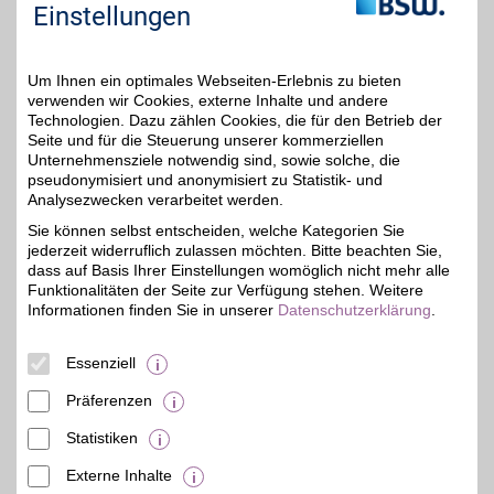
angesagte Trends, die zu
Einstellungen
jedem Geschmack
passen.
Um Ihnen ein optimales Webseiten-Erlebnis zu bieten
Zum Partnerprofil
verwenden wir Cookies, externe Inhalte und andere
Technologien. Dazu zählen Cookies, die für den Betrieb der
Seite und für die Steuerung unserer kommerziellen
Unternehmensziele notwendig sind, sowie solche, die
MUSTANG
pseudonymisiert und anonymisiert zu Statistik- und
Bei der Lifestylemarke
Analysezwecken verarbeitet werden.
Premiumjeans mit
bis zu 4%
Sie können selbst entscheiden, welche Kategorien Sie
perfekter Passform und
jederzeit widerruflich zulassen möchten. Bitte beachten Sie,
Qualität sowie Bekleidung
und Schuhe für Frauen
dass auf Basis Ihrer Einstellungen womöglich nicht mehr alle
und Männer online
Funktionalitäten der Seite zur Verfügung stehen. Weitere
bestellen. Mit BSW-Vorteil
Informationen finden Sie in unserer
Datenschutzerklärung
.
beim Denim-Spezialisten
sparen.
Essenziell
Zum Partnerprofil
Präferenzen
Statistiken
mehr anzeigen
Externe Inhalte