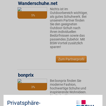
Wanderschuhe.net
Nichts ist im
Outdoorbereich wichtiger,
5%
als gutes Schuhwerk. Bei
unserem Partner finden
Sie den geeigneten
Outdoor-Schuh nach
Ihren individuellen
Bedürfnissen sowie das
passendes Zubehör. Mit
BSW-Vorteil zusätzlich
sparen!
Zum Partnerprofil
bonprix
Bei bonprix finden Sie
moderne Fashion,
3%
hochwertige Schuhe und
inspirierende Wohnideen.
Die Styles überzeugen
durch Qualität und
Privatsphäre-
Vielfalt. Entdecken Sie