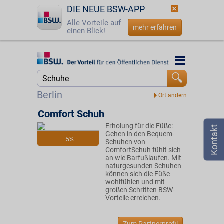
DIE NEUE BSW-APP
Alle Vorteile auf
mehr erfahren
einen Blick!
Startseite
Startseite
Jetzt BSW-Mitglied werden
Suche
Berlin
Login
Comfort Schuh
Erholung für die Füße:
☎
0800 - 279 25 82
Gehen in den Bequem-
5%
Schuhen von
ComfortSchuh fühlt sich
an wie Barfußlaufen. Mit
naturgesunden Schuhen
können sich die Füße
wohlfühlen und mit
großen Schritten BSW-
Vorteile erreichen.