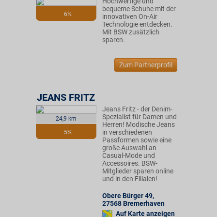
Hochwertige und
bequeme Schuhe mit der
6%
innovativen On-Air
Technologie entdecken.
Mit BSW zusätzlich
sparen.
Zum Partnerprofil
JEANS FRITZ
Jeans Fritz - der Denim-
Spezialist für Damen und
24,9 km
Herren! Modische Jeans
in verschiedenen
5%
Passformen sowie eine
große Auswahl an
Casual-Mode und
Accessoires. BSW-
Mitglieder sparen online
und in den Filialen!
Obere Bürger 49
,
27568
Bremerhaven
Auf Karte anzeigen