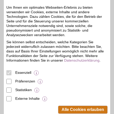
Zum Partnerprofil
Um Ihnen ein optimales Webseiten-Erlebnis zu bieten
verwenden wir Cookies, externe Inhalte und andere
Technologien. Dazu zählen Cookies, die für den Betrieb der
ara Shoes
Seite und für die Steuerung unserer kommerziellen
Unternehmensziele notwendig sind, sowie solche, die
Komfort, der läuft. Hier
pseudonymisiert und anonymisiert zu Statistik- und
verbinden sich modisches
6%
Design und hochwertige
Analysezwecken verarbeitet werden.
Verarbeitung mit einem
Sie können selbst entscheiden, welche Kategorien Sie
angenehmen
jederzeit widerruflich zulassen möchten. Bitte beachten Sie,
Tragegefühl. Ob im Büro,
in der Freizeit oder zu
dass auf Basis Ihrer Einstellungen womöglich nicht mehr alle
besonderen Anlässen,
Funktionalitäten der Seite zur Verfügung stehen. Weitere
diese Schuhe machen
Informationen finden Sie in unserer
Datenschutzerklärung
.
immer eine gute Figur. Mit
BSW Sparvorteile sichern.
Essenziell
Zum Partnerprofil
Präferenzen
Statistiken
mehr anzeigen
Externe Inhalte
© BSW Verbraucher-Service
Beamten-Selbsthilfewerk GmbH.
Alle Cookies erlauben
Alle Rechte vorbehalten.