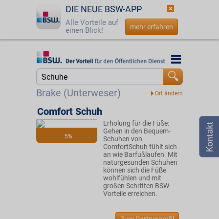
DIE NEUE BSW-APP
Alle Vorteile auf
mehr erfahren
einen Blick!
Startseite
Startseite
Jetzt BSW-Mitglied werden
Suche
Brake (Unterweser)
Login
Comfort Schuh
Erholung für die Füße:
☎
0800 - 279 25 82
Gehen in den Bequem-
5%
Schuhen von
ComfortSchuh fühlt sich
an wie Barfußlaufen. Mit
naturgesunden Schuhen
können sich die Füße
wohlfühlen und mit
großen Schritten BSW-
Vorteile erreichen.