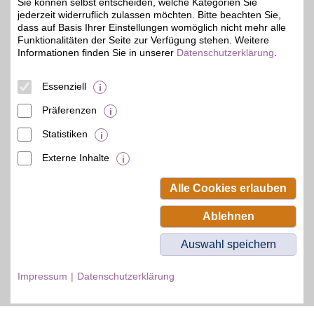
Hause, unterwegs,
Sie können selbst entscheiden, welche Kategorien Sie
zeitversetzt oder im
jederzeit widerruflich zulassen möchten. Bitte beachten Sie,
Rückblick. Jetzt das
dass auf Basis Ihrer Einstellungen womöglich nicht mehr alle
umfangreiche
Funktionalitäten der Seite zur Verfügung stehen. Weitere
Sportangebot genießen
Informationen finden Sie in unserer
Datenschutzerklärung
.
und BSW-Vorteil sichern.
Essenziell
Zum Partnerprofil
Präferenzen
Statistiken
© BSW Verbraucher-Service
Beamten-Selbsthilfewerk GmbH.
Externe Inhalte
Alle Rechte vorbehalten.
Alle Cookies erlauben
Ablehnen
Auswahl speichern
Impressum
Datenschutzerklärung