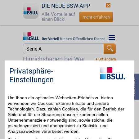
DIE NEUE BSW-APP
Alle Vorteile auf
mehr erfahren
einen Blick!
Startseite
Startseite
Jetzt BSW-Mitglied werden
Suche
Hinrichshagen bei Waren
Login
Privatsphäre-
DAZN Gutschein
Einstellungen
☎
0800 - 279 25 82
Zum Partnerprofil
4%
Um Ihnen ein optimales Webseiten-Erlebnis zu bieten
verwenden wir Cookies, externe Inhalte und andere
DAZN
Technologien. Dazu zählen Cookies, die für den Betrieb der
Seite und für die Steuerung unserer kommerziellen
Mit dem Livesport-
Streamingdienst über
Unternehmensziele notwendig sind, sowie solche, die
bis zu 20€
8.000
pseudonymisiert und anonymisiert zu Statistik- und
Sportübertragungen pro
Analysezwecken verarbeitet werden.
Jahr erleben: von zu