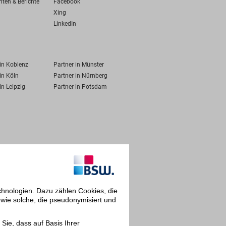
hten & Berichte
Facebook
Xing
LinkedIn
 in Koblenz
Partner in Münster
in Köln
Partner in Nürnberg
in Leipzig
Partner in Potsdam
chnologien. Dazu zählen Cookies, die
owie solche, die pseudonymisiert und
Sie, dass auf Basis Ihrer