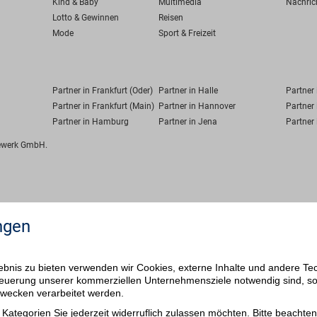
Kind & Baby
Multimedia
Nachric
Lotto & Gewinnen
Reisen
Mode
Sport & Freizeit
Partner in Frankfurt (Oder)
Partner in Halle
Partner
Partner in Frankfurt (Main)
Partner in Hannover
Partner 
Partner in Hamburg
Partner in Jena
Partner 
fewerk GmbH.
ngen
bnis zu bieten verwenden wir Cookies, externe Inhalte und andere Te
 Steuerung unserer kommerziellen Unternehmensziele notwendig sind, s
ezwecken verarbeitet werden.
Kategorien Sie jederzeit widerruflich zulassen möchten. Bitte beachten 