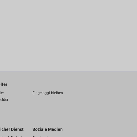
lfer
ter
Eingeloggt bleiben
elder
licher Dienst
Soziale Medien