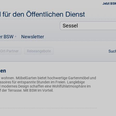
Jetzt BS
er BSW
Newsletter
-Ort-Partner
Reiseangebote
Such
ten
en wohnen. MöbelGarten bietet hochwertige Gartenmöbel und
soires für entspannte Stunden im Freien. Langlebige
d modernes Design schaffen eine Wohlfühlatmosphäre im
 der Terrasse. Mit BSW im Vorteil.