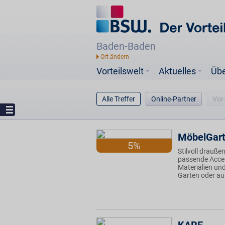
Baden-Baden
Vorteilswelt
Aktuelles
Üb
Alle Treffer
Online-Partner
Vor
MöbelGar
5%
Stilvoll drauß
passende Acces
Materialien un
Garten oder auf