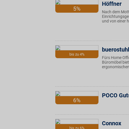
Höffner
5%
Nach dem Motto
Einrichtungsge
und von einer h
buerostuh
bis zu 4%
Fürs Home Offi
Büromöbel biete
ergonomischen 
POCO Gut
6%
Connox
bis zu 6%