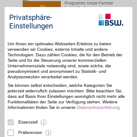
Programm: Unser Partner
6%
bietet Kleidung und
Produkte aus dem
Privatsphäre-
Bereich Haus & Wohnen
zu besonders günstigen
Einstellungen
Preisen. Als BSW-Mitglied
bestellen und von noch
mehr Vorteilen
profitieren.
Um Ihnen ein optimales Webseiten-Erlebnis zu bieten
verwenden wir Cookies, externe Inhalte und andere
Technologien. Dazu zählen Cookies, die für den Betrieb der
Zum Partnerprofil
Seite und für die Steuerung unserer kommerziellen
Unternehmensziele notwendig sind, sowie solche, die
pseudonymisiert und anonymisiert zu Statistik- und
Analysezwecken verarbeitet werden.
CLINIC DRESS
Sie können selbst entscheiden, welche Kategorien Sie
Hochwertige
jederzeit widerruflich zulassen möchten. Bitte beachten Sie,
Berufskleidung für den
8%
Medizin-, Pflege- und
dass auf Basis Ihrer Einstellungen womöglich nicht mehr alle
Kosmetikbereich -
Funktionalitäten der Seite zur Verfügung stehen. Weitere
modisch, komfortabel,
Informationen finden Sie in unserer
Datenschutzerklärung
.
funktional. Jetzt beim
führenden Anbieter
stöbern und mit BSW-
Essenziell
Vorteil sparen!
Präferenzen