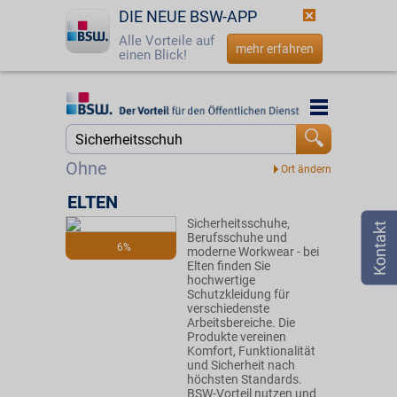
DIE NEUE BSW-APP
Alle Vorteile auf
mehr erfahren
einen Blick!
Startseite
Startseite
Jetzt BSW-Mitglied werden
Suche
Ohne
Login
ELTEN
Sicherheitsschuhe,
☎
0800 - 279 25 82
Berufsschuhe und
6%
moderne Workwear - bei
Elten finden Sie
hochwertige
Schutzkleidung für
verschiedenste
Arbeitsbereiche. Die
Produkte vereinen
Komfort, Funktionalität
und Sicherheit nach
höchsten Standards.
BSW-Vorteil nutzen und