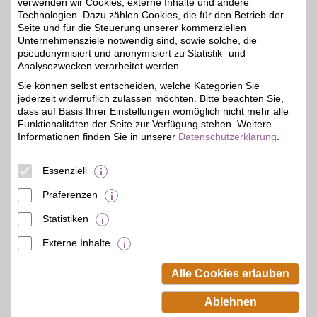
verwenden wir Cookies, externe Inhalte und andere
Technologien. Dazu zählen Cookies, die für den Betrieb der
Zum Partnerprofil
Seite und für die Steuerung unserer kommerziellen
Unternehmensziele notwendig sind, sowie solche, die
pseudonymisiert und anonymisiert zu Statistik- und
Analysezwecken verarbeitet werden.
BestChoice style&beauty Gutschein
Sie können selbst entscheiden, welche Kategorien Sie
Schön fühlen, sich selbst
jederzeit widerruflich zulassen möchten. Bitte beachten Sie,
etwas gönnen. Mode,
4%
Pflege und Accessoires
dass auf Basis Ihrer Einstellungen womöglich nicht mehr alle
für jeden Stil und jeden
Funktionalitäten der Seite zur Verfügung stehen. Weitere
Anlass vereint in einem
Informationen finden Sie in unserer
Datenschutzerklärung
.
Gutschein. Perfekt für
kleine Verwöhnmomente
oder ein frisches Update.
Essenziell
Mit BSW im Vorteil.
Präferenzen
Zum Partnerprofil
Statistiken
Externe Inhalte
© BSW Verbraucher-Service
Beamten-Selbsthilfewerk GmbH.
Alle Cookies erlauben
Alle Rechte vorbehalten.
Ablehnen