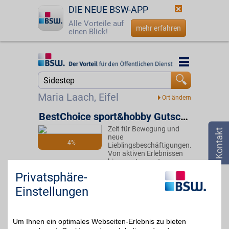
DIE NEUE BSW-APP
Alle Vorteile auf
mehr erfahren
einen Blick!
Startseite
Startseite
Jetzt BSW-Mitglied werden
Suche
Maria Laach, Eifel
Login
BestChoice sport&hobby Gutschein
Zeit für Bewegung und
☎
0800 - 279 25 82
neue
4%
Lieblingsbeschäftigungen.
Von aktiven Erlebnissen
bis zu entspannten
Freizeitideen bietet dieser
Privatsphäre-
Gutschein viele
Möglichkeiten für mehr
Einstellungen
Abwechslung im Alltag.
Ideal, um Neues zu
entdecken. Mit BSW-
Vorteil sparen.
Um Ihnen ein optimales Webseiten-Erlebnis zu bieten