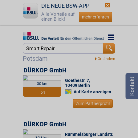
DIE NEUE BSW-APP
Alle Vorteile auf
mehr erfahren
einen Blick!
Startseite
Startseite
Jetzt BSW-Mitglied werden
Suche
Potsdam
Login
DÜRKOP GmbH
Goethestr. 7
,
☎
0800 - 279 25 82
30 km
10409
Berlin
Auf Karte anzeigen
5%
Zum Partnerprofil
DÜRKOP GmbH
Rummelsburger Landstr.
30,8 km