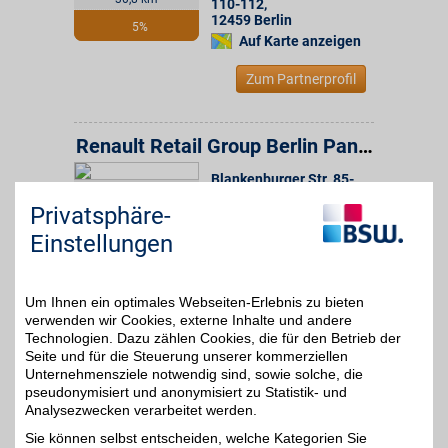
110-112
,
12459
Berlin
5%
Auf Karte anzeigen
Zum Partnerprofil
Renault Retail Group Berlin Pankow
Blankenburger Str. 85-
31,7 km
105
,
Privatsphäre-
13156
Berlin
4,5%
Auf Karte anzeigen
Einstellungen
Zum Partnerprofil
Um Ihnen ein optimales Webseiten-Erlebnis zu bieten
verwenden wir Cookies, externe Inhalte und andere
DÜRKOP GmbH
Technologien. Dazu zählen Cookies, die für den Betrieb der
Seite und für die Steuerung unserer kommerziellen
Neuer Hönower Weg 10
,
Unternehmensziele notwendig sind, sowie solche, die
41,4 km
15366
Hoppegarten
pseudonymisiert und anonymisiert zu Statistik- und
Auf Karte anzeigen
Analysezwecken verarbeitet werden.
5%
Sie können selbst entscheiden, welche Kategorien Sie
Zum Partnerprofil