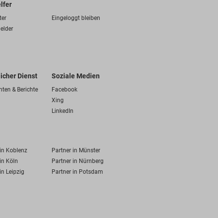
lfer
ter
Eingeloggt bleiben
elder
licher Dienst
Soziale Medien
hten & Berichte
Facebook
Xing
LinkedIn
 in Koblenz
Partner in Münster
in Köln
Partner in Nürnberg
in Leipzig
Partner in Potsdam