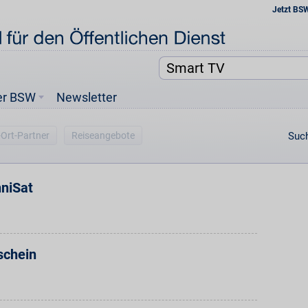
Jetzt BS
er BSW
Newsletter
-Ort-Partner
Reiseangebote
Such
niSat
schein