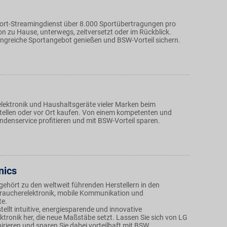
ort-Streamingdienst über 8.000 Sportübertragungen pro
on zu Hause, unterwegs, zeitversetzt oder im Rückblick.
ngreiche Sportangebot genießen und BSW-Vorteil sichern.
lektronik und Haushaltsgeräte vieler Marken beim
ellen oder vor Ort kaufen. Von einem kompetenten und
ndenservice profitieren und mit BSW-Vorteil sparen.
nics
gehört zu den weltweit führenden Herstellern in den
raucherelektronik, mobile Kommunikation und
te.
tellt intuitive, energiesparende und innovative
ktronik her, die neue Maßstäbe setzt. Lassen Sie sich von LG
pirieren und sparen Sie dabei vorteilhaft mit BSW.