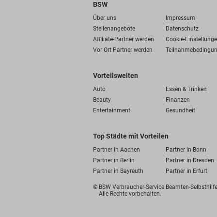
BSW
Über uns
Impressum
Stellenangebote
Datenschutz
Affiliate-Partner werden
Cookie-Einstellung
Vor Ort Partner werden
Teilnahmebedingu
Vorteilswelten
Auto
Essen & Trinken
Beauty
Finanzen
Entertainment
Gesundheit
Top Städte mit Vorteilen
Partner in Aachen
Partner in Bonn
Partner in Berlin
Partner in Dresden
Partner in Bayreuth
Partner in Erfurt
© BSW Verbraucher-Service
Beamten-Selbsthil
Alle Rechte vorbehalten.