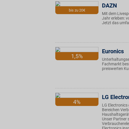
DAZN
bis zu 20€
Mit dem Livesp
Jahr erleben: v
Jetzt das umfa
Euronics
1,5%
Unterhaltungse
Fachmarkt best
preiswerten Ku
LG Electro
4%
LG Electronics 
Bereichen Verb
Haushaltsgerä
Unser Partner s
Verbraucherele
Electronics ins