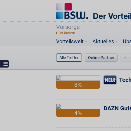
Vorsorge
Vorteilswelt
Aktuelles
Üb
Alle Treffer
Online-Partner
Vor
Tech
8%
DAZN Gut
4%