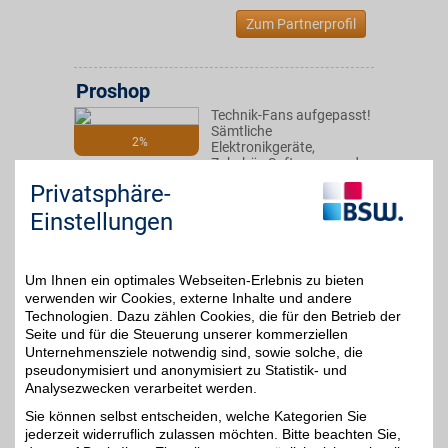
Zum Partnerprofil
Proshop
Technik-Fans aufgepasst!
Sämtliche
2%
Elektronikgeräte,
Zubehör, Softwares und
Haushaltsgeräte im
Privatsphäre-
Onlineshop bestellen. Von
der Riesenauswahl und
Einstellungen
den fairen Preisen
überzeugen lassen. Jetzt
mit BSW-Vorteil sparen!
Um Ihnen ein optimales Webseiten-Erlebnis zu bieten
verwenden wir Cookies, externe Inhalte und andere
Zum Partnerprofil
Technologien. Dazu zählen Cookies, die für den Betrieb der
Seite und für die Steuerung unserer kommerziellen
Unternehmensziele notwendig sind, sowie solche, die
pseudonymisiert und anonymisiert zu Statistik- und
eleonto
Analysezwecken verarbeitet werden.
Hochwertige
Sie können selbst entscheiden, welche Kategorien Sie
Elektronikgeräte
3%
jederzeit widerruflich zulassen möchten. Bitte beachten Sie,
bekannter Marken aus