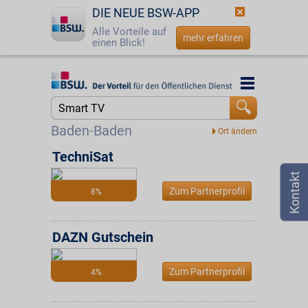
DIE NEUE BSW-APP
Alle Vorteile auf
mehr erfahren
einen Blick!
Startseite
Startseite
Jetzt BSW-Mitglied werden
Suche
Baden-Baden
Login
TechniSat
☎
0800 - 279 25 82
Zum Partnerprofil
8%
DAZN Gutschein
Zum Partnerprofil
4%