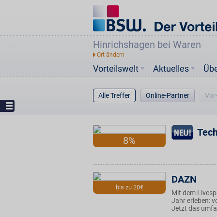
Hinrichshagen bei Waren
Vorteilswelt
Aktuelles
Üb
Alle Treffer
Online-Partner
Vor
Tech
8%
DAZN
bis zu 20€
Mit dem Livesp
Jahr erleben: v
Jetzt das umfa