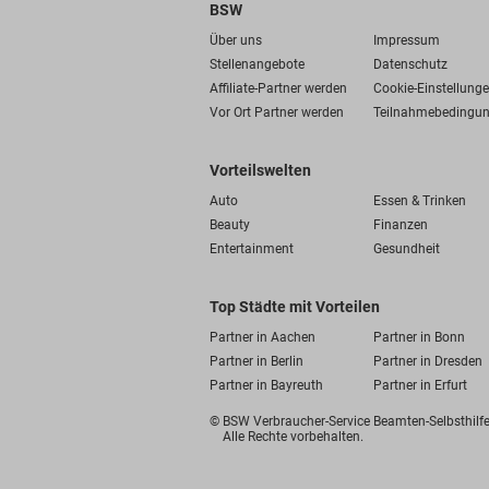
BSW
Über uns
Impressum
Stellenangebote
Datenschutz
Affiliate-Partner werden
Cookie-Einstellung
Vor Ort Partner werden
Teilnahmebedingu
Vorteilswelten
Auto
Essen & Trinken
Beauty
Finanzen
Entertainment
Gesundheit
Top Städte mit Vorteilen
Partner in Aachen
Partner in Bonn
Partner in Berlin
Partner in Dresden
Partner in Bayreuth
Partner in Erfurt
© BSW Verbraucher-Service
Beamten-Selbsthil
Alle Rechte vorbehalten.