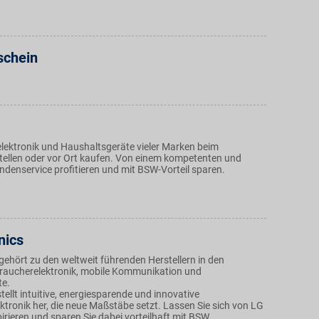
schein
lektronik und Haushaltsgeräte vieler Marken beim
ellen oder vor Ort kaufen. Von einem kompetenten und
ndenservice profitieren und mit BSW-Vorteil sparen.
nics
gehört zu den weltweit führenden Herstellern in den
raucherelektronik, mobile Kommunikation und
te.
tellt intuitive, energiesparende und innovative
ktronik her, die neue Maßstäbe setzt. Lassen Sie sich von LG
pirieren und sparen Sie dabei vorteilhaft mit BSW.