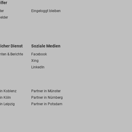
lfer
ter
Eingeloggt bleiben
elder
licher Dienst
Soziale Medien
hten & Berichte
Facebook
Xing
LinkedIn
 in Koblenz
Partner in Münster
in Köln
Partner in Nürnberg
in Leipzig
Partner in Potsdam