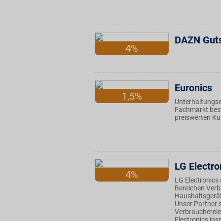
DAZN Gut
4%
Euronics
1,5%
Unterhaltungse
Fachmarkt best
preiswerten Ku
LG Electro
4%
LG Electronics 
Bereichen Verb
Haushaltsgerä
Unser Partner s
Verbraucherele
Electronics ins