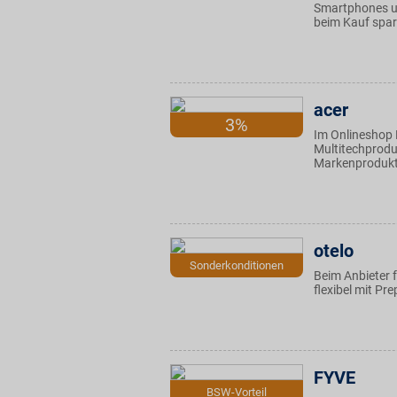
Smartphones un
beim Kauf spar
acer
3%
Im Onlineshop 
Multitechprodu
Markenprodukt
otelo
Sonderkonditionen
Beim Anbieter 
flexibel mit P
FYVE
BSW-Vorteil