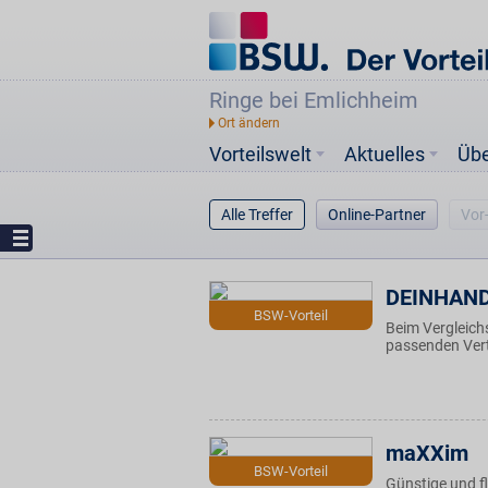
Ringe bei Emlichheim
Vorteilswelt
Aktuelles
Üb
Alle Treffer
Online-Partner
Vor
DEINHAN
BSW-Vorteil
Beim Vergleich
passenden Vert
maXXim
BSW-Vorteil
Günstige und f