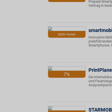
Prepaid-Smartp
Vertrag in best
smartmobi
BSW-Vorteil
Innovative Mob
preisführenden
Smartphones. M
PrintPlane
7%
Die Internetdru
und Feuerzeuge
Ansprechpartne
STARMOB