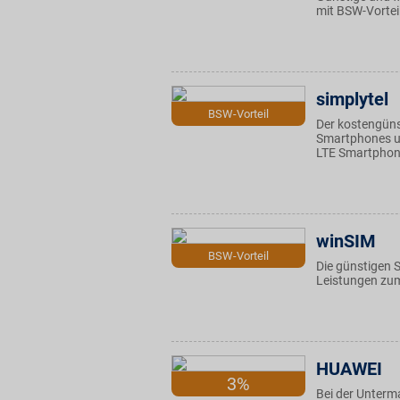
mit BSW-Vortei
simplytel
BSW-Vorteil
Der kostengüns
Smartphones un
LTE Smartphone
winSIM
BSW-Vorteil
Die günstigen 
Leistungen zum
HUAWEI
3%
Bei der Unter