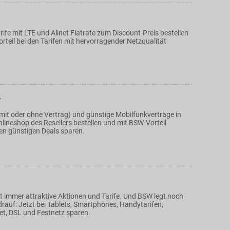
fe mit LTE und Allnet Flatrate zum Discount-Preis bestellen
teil bei den Tarifen mit hervorragender Netzqualität
y
it oder ohne Vertrag) und günstige Mobilfunkverträge in
nlineshop des Resellers bestellen und mit BSW-Vorteil
den günstigen Deals sparen.
t immer attraktive Aktionen und Tarife. Und BSW legt noch
rauf: Jetzt bei Tablets, Smartphones, Handytarifen,
et, DSL und Festnetz sparen.