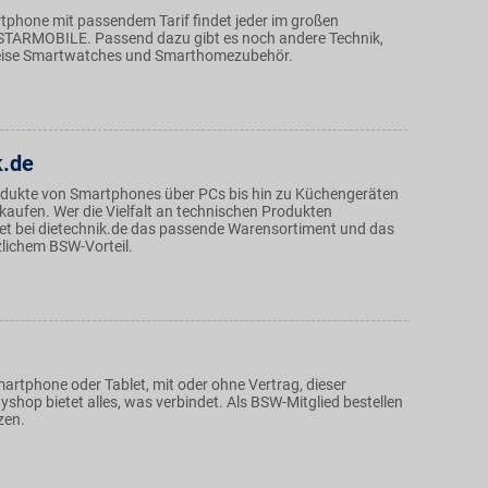
tphone mit passendem Tarif findet jeder im großen
STARMOBILE. Passend dazu gibt es noch andere Technik,
weise Smartwatches und Smarthomezubehör.
k.de
dukte von Smartphones über PCs bis hin zu Küchengeräten
kaufen. Wer die Vielfalt an technischen Produkten
det bei dietechnik.de das passende Warensortiment und das
zlichem BSW-Vorteil.
artphone oder Tablet, mit oder ohne Vertrag, dieser
shop bietet alles, was verbindet. Als BSW-Mitglied bestellen
zen.