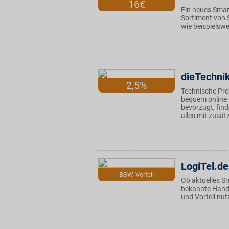
16€
Ein neues Smar
Sortiment von 
wie beispiels
dieTechni
2,5%
Technische Pro
bequem online 
bevorzugt, fin
alles mit zusät
LogiTel.de
BSW-Vorteil
Ob aktuelles Sm
bekannte Handy
und Vorteil nut