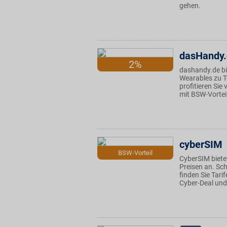
gehen.
dasHandy
2%
dashandy.de bi
Wearables zu T
profitieren Sie
mit BSW-Vortei
cyberSIM
BSW-Vorteil
CyberSIM bietet
Preisen an. Sch
finden Sie Tar
Cyber-Deal und