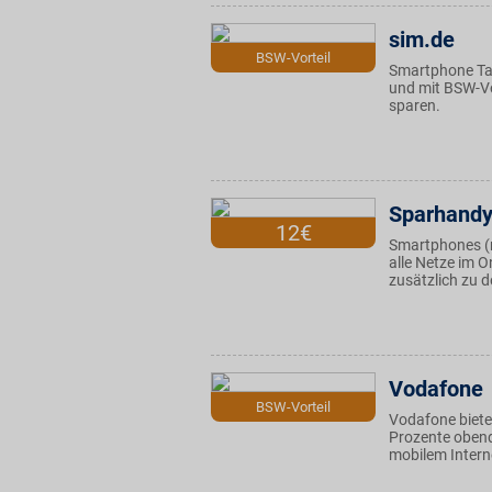
sim.de
BSW-Vorteil
Smartphone Tari
und mit BSW-Vor
sparen.
Sparhand
12€
Smartphones (m
alle Netze im O
zusätzlich zu 
Vodafone
BSW-Vorteil
Vodafone biete
Prozente obend
mobilem Intern