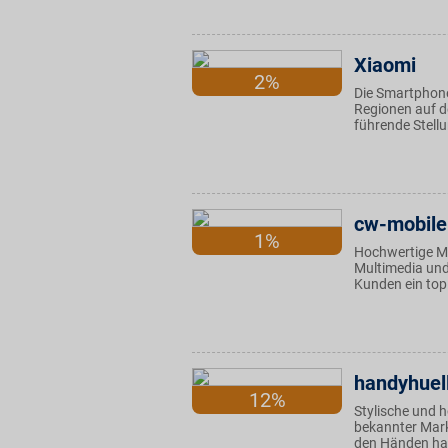
Xiaomi
2%
Die Smartphone
Regionen auf d
führende Stellu
cw-mobile
1%
Hochwertige Ma
Multimedia und
Kunden ein top
handyhuel
12%
Stylische und 
bekannter Marke
den Händen hal