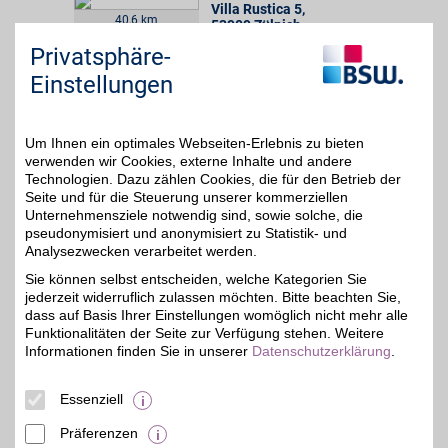
Villa Rustica 5
,
40,6 km
53909
Zülpich
Auf Karte anzeigen
5%
Privatsphäre-
Einstellungen
Zum Partnerprofil
Um Ihnen ein optimales Webseiten-Erlebnis zu bieten
EUROMASTER
verwenden wir Cookies, externe Inhalte und andere
Dem Experten für Reifen
Technologien. Dazu zählen Cookies, die für den Betrieb der
und Autoservice
49,7 km
Seite und für die Steuerung unserer kommerziellen
vertrauen: EUROMASTER
Unternehmensziele notwendig sind, sowie solche, die
bietet ein zuverlässiges
5%
pseudonymisiert und anonymisiert zu Statistik- und
und umfangreiches
Analysezwecken verarbeitet werden.
Serviceangebot - von
Autoservice bis Zubehör.
Sie können selbst entscheiden, welche Kategorien Sie
BSW-Mitglieder
jederzeit widerruflich zulassen möchten. Bitte beachten Sie,
profitieren in über 300
dass auf Basis Ihrer Einstellungen womöglich nicht mehr alle
Filialen vom BSW-Vorteil.
Funktionalitäten der Seite zur Verfügung stehen. Weitere
Informationen finden Sie in unserer
Datenschutzerklärung
.
Giesenkirchener Str. 170
,
41238
Essenziell
Mönchengladbach
Auf Karte anzeigen
Präferenzen