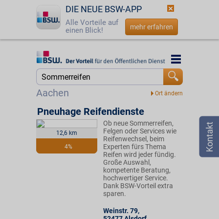
DIE NEUE BSW-APP
Alle Vorteile auf
mehr erfahren
einen Blick!
Startseite
Startseite
Jetzt BSW-Mitglied werden
Suche
Aachen
Login
Pneuhage Reifendienste
Ob neue Sommerreifen,
☎
0800 - 279 25 82
Felgen oder Services wie
12,6 km
Reifenwechsel, beim
Experten fürs Thema
4%
Reifen wird jeder fündig.
Große Auswahl,
kompetente Beratung,
hochwertiger Service.
Dank BSW-Vorteil extra
sparen.
Weinstr. 79
,
52477
Alsdorf