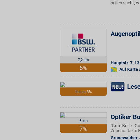
brillen sucht, 
Augenopti
7,2 km
Hauptstr. 7
,
13
6%
Auf Karte
Lese
bis zu 8%
Optiker B
6 km
"Gute Brille - 
7%
Zubehör beim F
Grunewaldstr.