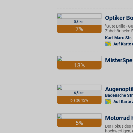
Optiker B
5,3 km
"Gute Brille - 
7%
Zubehör beim F
Karl-Marx-Str.
Auf Karte
MisterSpe
13%
Augenopti
6,5 km
Badensche Str
bis zu 12%
Auf Karte
Motorrad 
5%
Der Fokus des 
hochwertigen, 