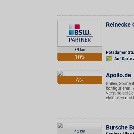
Reinecke 
3,9 km
Potsdamer Str
10%
Auf Karte
Apollo.de
6%
Brillen, Sonnen
konfigurieren.
Versand bei Deu
einkaufen und 
Bursche Br
4,2 km