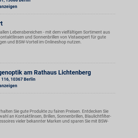
51
,
13088
Berlin
 anzeigen
t
allen Lebensbereichen - mit dem vielfältigen Sortiment aus
 Kontaktlinsen und Sonnenbrillen von Vistaexpert für gute
gen und BSW-Vorteil im Onlineshop nutzen.
ugenoptik am Rathaus Lichtenberg
. 116
,
10367
Berlin
 anzeigen
halten Sie gute Produkte zu fairen Preisen. Entdecken Sie
ahl an Kontaktlinsen, Brillen, Sonnenbrillen, Blaulichtfilter-
cessoires vieler bekannter Marken und sparen Sie mit BSW-