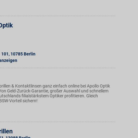
Optik
. 101
,
10785
Berlin
 anzeigen
brillen & Kontaktlinsen ganz einfach online bei Apollo Optik
 Von Geld-Zurück-Garantie, großer Auswahl und schnellem
tschlands filialstärkstem Optiker profitieren. Gleich
BSW-Vorteil sichern!
illen