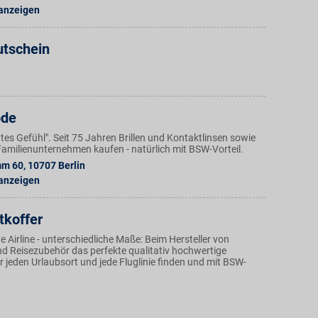
 anzeigen
utschein
ode
Gutes Gefühl". Seit 75 Jahren Brillen und Kontaktlinsen sowie
amilienunternehmen kaufen - natürlich mit BSW-Vorteil.
mm 60
,
10707
Berlin
 anzeigen
tkoffer
e Airline - unterschiedliche Maße: Beim Hersteller von
nd Reisezubehör das perfekte qualitativ hochwertige
 jeden Urlaubsort und jede Fluglinie finden und mit BSW-