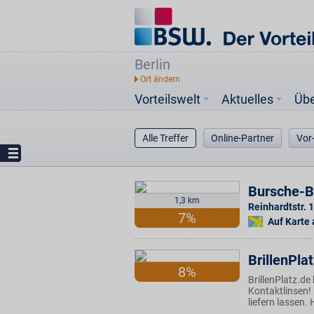
Berlin
Vorteilswelt
Aktuelles
Üb
Alle Treffer
Online-Partner
Vor
Bursche-Br
1,3 km
Reinhardtstr. 
7%
Auf Karte
BrillenPla
8%
BrillenPlatz.de 
Kontaktlinsen!
liefern lassen.