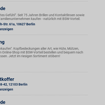
ode
Gutes Gefühl". Seit 75 Jahren Brillen und Kontaktlinsen sowie
amilienunternehmen kaufen - natürlich mit BSW-Vorteil.
ch-Str. 61a
,
10627
Berlin
 anzeigen
ng
nkaufen". Kopfbedeckungen aller Art, wie Hüte, Mützen,
 im Online-Shop mit BSW-Vorteil bestellen und bequem nach
assen. Jetzt im riesigen Sortiment stöbern!
tkoffer
38-42
,
12103
Berlin
 anzeigen
ode