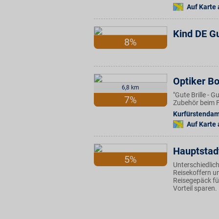
Auf Karte
Kind DE G
8%
Optiker B
6,8 km
"Gute Brille - 
7%
Zubehör beim F
Kurfürstenda
Auf Karte
Hauptstad
5%
Unterschiedlich
Reisekoffern u
Reisegepäck für
Vorteil sparen.