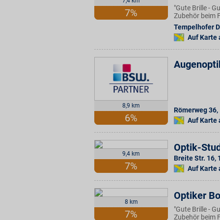
7,4 km
"Gute Brille - 
7%
Zubehör beim F
Tempelhofer 
Auf Karte
Augenopti
8,9 km
Römerweg 36
,
6%
Auf Karte
Optik-Stu
9,4 km
Breite Str. 16
,
7%
Auf Karte
Optiker B
8 km
"Gute Brille - 
7%
Zubehör beim F