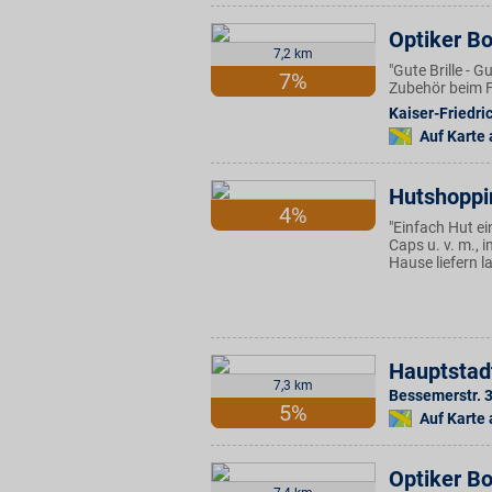
Optiker B
7,2 km
"Gute Brille - 
7%
Zubehör beim F
Kaiser-Friedri
Auf Karte
Hutshoppi
4%
"Einfach Hut ei
Caps u. v. m.,
Hause liefern l
Hauptstad
7,3 km
Bessemerstr. 
5%
Auf Karte
Optiker B