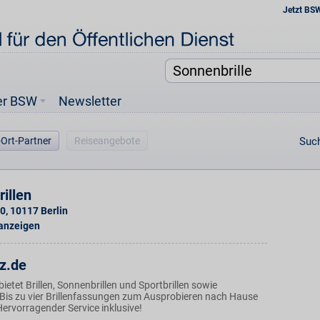
Jetzt BS
er BSW
Newsletter
-Ort-Partner
Reiseangebote
Such
illen
10
,
10117
Berlin
 anzeigen
tz.de
bietet Brillen, Sonnenbrillen und Sportbrillen sowie
 Bis zu vier Brillenfassungen zum Ausprobieren nach Hause
 Hervorragender Service inklusive!