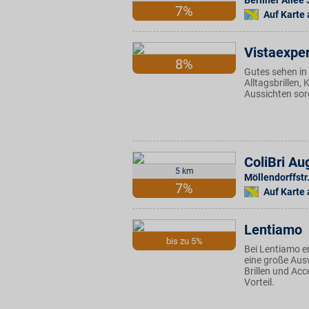
Berliner Allee 
7%
Auf Karte
Vistaexper
8%
Gutes sehen in 
Alltagsbrillen,
Aussichten sor
ColiBri A
5 km
Möllendorffstr
7%
Auf Karte
Lentiamo
bis zu 5%
Bei Lentiamo er
eine große Ausw
Brillen und Ac
Vorteil.