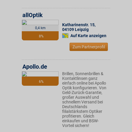
allOptik
Katharinenstr. 15
,
0,4 km
04109
Leipzig
Auf Karte anzeigen
8%
Zum Partnerprofil
Apollo.de
Brillen, Sonnenbrillen &
Kontaktlinsen ganz
6%
einfach online bei Apollo
Optik konfigurieren. Von
Geld-Zurück-Garantie,
großer Auswahl und
schnellem Versand bei
Deutschlands
filialstärkstem Optiker
profitieren. Gleich
einkaufen und BSW-
Vorteil sichern!