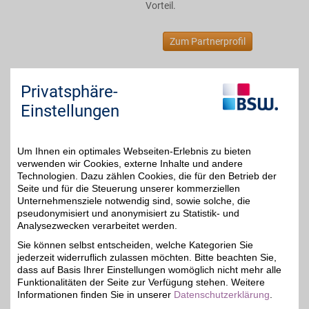
Vorteil.
Zum Partnerprofil
Augenoptik Ludewig, Inh. RKS Optik GmbH
Privatsphäre-
Einstellungen
Kirchplatz 16
,
04523
Pegau
Auf Karte anzeigen
Um Ihnen ein optimales Webseiten-Erlebnis zu bieten
20,8 km
Zum Partnerprofil
verwenden wir Cookies, externe Inhalte und andere
Technologien. Dazu zählen Cookies, die für den Betrieb der
5%
Seite und für die Steuerung unserer kommerziellen
Unternehmensziele notwendig sind, sowie solche, die
Bogner
pseudonymisiert und anonymisiert zu Statistik- und
Exklusive Mode: Der
Analysezwecken verarbeitet werden.
Onlineshop bietet
bis zu 6%
Sie können selbst entscheiden, welche Kategorien Sie
hochwertige
jederzeit widerruflich zulassen möchten. Bitte beachten Sie,
Markenmode für Sie und
Ihn. Hosen, Jacken und
dass auf Basis Ihrer Einstellungen womöglich nicht mehr alle
Schuhe in höchster
Funktionalitäten der Seite zur Verfügung stehen. Weitere
Qualität online bestellen
Informationen finden Sie in unserer
Datenschutzerklärung
.
und mit BSW-Vorteil