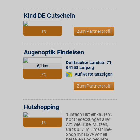
Kind DE Gutschein
Zum Partnerprofil
8%
Augenoptik Findeisen
Delitzscher Landstr. 71
,
6,1 km
04158
Leipzig
Auf Karte anzeigen
7%
Zum Partnerprofil
Hutshopping
"Einfach Hut einkaufen".
Kopfbedeckungen aller
4%
Art, wie Hüte, Mützen,
Caps u. v. m., im Online-
Shop mit BSW-Vorteil
bestellen und bequem