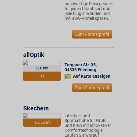
hochwertige Reisegepäck
für jeden Urlaubsort und
jede Fluglinie finden und
mit BSW-Vorteil sparen.
Zum Partnerprofil
allOptik
Torgauer Str. 35
,
22,6 km
04838
Eilenburg
Auf Karte anzeigen
8%
Zum Partnerprofil
Skechers
Lifestyle- und
Sportschuhe für Groß
bis zu 6%
und Klein mit innovativer
Komforttechnologie.
Laufen Sie wie auf