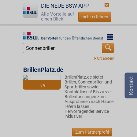
DIE NEUE BSW-APP
Alle Vorteile auf
mehr erfahren
einen Blick!
Startseite
Startseite
Jetzt BSW-Mitglied werden
Suche
Login
BrillenPlatz.de
BrillenPlatz.de bietet
☎
0800 - 279 25 82
Brillen, Sonnenbrillen und
8%
Sportbrillen sowie
Kontaktlinsen! Bis zu vier
Brillenfassungen zum
Ausprobieren nach Hause
liefern lassen.
Hervorragender Service
inklusive!
Zum Partnerprofil