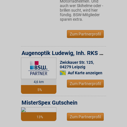
Motorradhelmen. Und
auch wer Skihelme oder -
brillen sucht, wird hier
fündig. BSW-Mitglieder
sparen extra.
Zum Partnerprofil
Augenoptik Ludewig, Inh. RKS Optik GmbH
Zwickauer Str. 125
,
04279
Leipzig
Auf Karte anzeigen
4,6 km
Zum Partnerprofil
5%
MisterSpex Gutschein
Zum Partnerprofil
13%