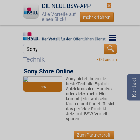
DIE NEUE BSW-APP
Alle Vorteile auf
mehr erfahren
einen Blick!
Startseite
Startseite
Jetzt BSW-Mitglied werden
Suche
Technik
Login
Sony Store Online
Sony bietet Ihnen die
☎
0800 - 279 25 82
beste Technik. Egal ob
2%
Spielekonsolen, Handys
oder vieles mehr. Hier
kommt jeder auf seine
Kosten und findet für sich
das perfekte Produkt.
Jetzt mit BSW-Vorteil
sparen.
Zum Partnerprofil