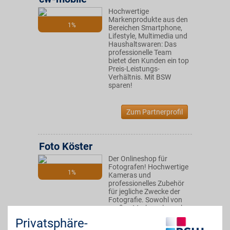
Hochwertige
Markenprodukte aus den
1%
Bereichen Smartphone,
Lifestyle, Multimedia und
Haushaltswaren: Das
professionelle Team
bietet den Kunden ein top
Preis-Leistungs-
Verhältnis. Mit BSW
sparen!
Zum Partnerprofil
Foto Köster
Der Onlineshop für
Fotografen! Hochwertige
1%
Kameras und
professionelles Zubehör
für jegliche Zwecke der
Fotografie. Sowohl von
großen Marken als auch
kleinen Herstellern. Mit
Privatsphäre-
BSW-Vorteil zusätzlich