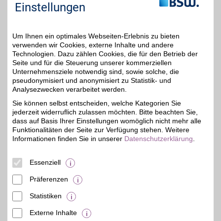
profitieren.
Einstellungen
Zum Partnerprofil
Um Ihnen ein optimales Webseiten-Erlebnis zu bieten
verwenden wir Cookies, externe Inhalte und andere
Technologien. Dazu zählen Cookies, die für den Betrieb der
ALTERNATE
Seite und für die Steuerung unserer kommerziellen
Unternehmensziele notwendig sind, sowie solche, die
Hardware, Software,
pseudonymisiert und anonymisiert zu Statistik- und
Unterhaltungselektronik
2%
und vieles mehr - das ist
Analysezwecken verarbeitet werden.
die Welt von ALTERNATE.
Sie können selbst entscheiden, welche Kategorien Sie
Der BSW-Partner vertreibt
jederzeit widerruflich zulassen möchten. Bitte beachten Sie,
ein riesiges Sortiment von
mehr als 85.000
dass auf Basis Ihrer Einstellungen womöglich nicht mehr alle
Produkten zu günstigen
Funktionalitäten der Seite zur Verfügung stehen. Weitere
Preisen - bequem zum
Informationen finden Sie in unserer
Datenschutzerklärung
.
Online-Shoppen mit BSW-
Vorteil.
Essenziell
Zum Partnerprofil
Präferenzen
Statistiken
mehr anzeigen
Externe Inhalte