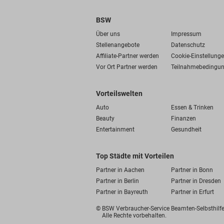
BSW
Über uns
Impressum
Stellenangebote
Datenschutz
Affiliate-Partner werden
Cookie-Einstellung
Vor Ort Partner werden
Teilnahmebedingu
Vorteilswelten
Auto
Essen & Trinken
Beauty
Finanzen
Entertainment
Gesundheit
Top Städte mit Vorteilen
Partner in Aachen
Partner in Bonn
Partner in Berlin
Partner in Dresden
Partner in Bayreuth
Partner in Erfurt
© BSW Verbraucher-Service
Beamten-Selbsthil
Alle Rechte vorbehalten.