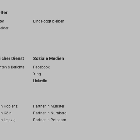
lfer
ter
Eingeloggt bleiben
elder
licher Dienst
Soziale Medien
hten & Berichte
Facebook
Xing
LinkedIn
 in Koblenz
Partner in Münster
in Köln
Partner in Nürnberg
in Leipzig
Partner in Potsdam