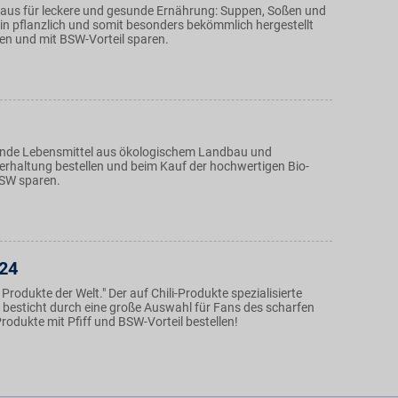
us für leckere und gesunde Ernährung: Suppen, Soßen und
ein pflanzlich und somit besonders bekömmlich hergestellt
len und mit BSW-Vorteil sparen.
unde Lebensmittel aus ökologischem Landbau und
ierhaltung bestellen und beim Kauf der hochwertigen Bio-
BSW sparen.
p24
 Produkte der Welt." Der auf Chili-Produkte spezialisierte
besticht durch eine große Auswahl für Fans des scharfen
odukte mit Pfiff und BSW-Vorteil bestellen!