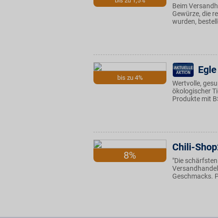
bis zu 1,5%
Beim Versandha
Gewürze, die r
wurden, bestel
Egle
bis zu 4%
Wertvolle, ges
ökologischer T
Produkte mit 
Chili-Sho
8%
"Die schärfsten
Versandhandel 
Geschmacks. Pr