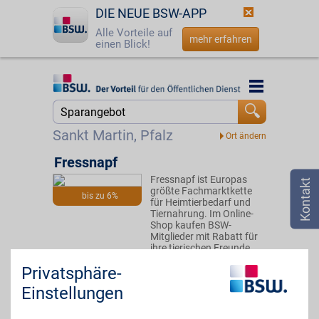
DIE NEUE BSW-APP
Alle Vorteile auf
mehr erfahren
einen Blick!
Startseite
Startseite
Jetzt BSW-Mitglied werden
Suche
Sankt Martin, Pfalz
Login
Fressnapf
Fressnapf ist Europas
☎
0800 - 279 25 82
größte Fachmarktkette
bis zu 6%
für Heimtierbedarf und
Tiernahrung. Im Online-
Shop kaufen BSW-
Mitglieder mit Rabatt für
ihre tierischen Freunde.
Privatsphäre-
Zum Partnerprofil
Einstellungen