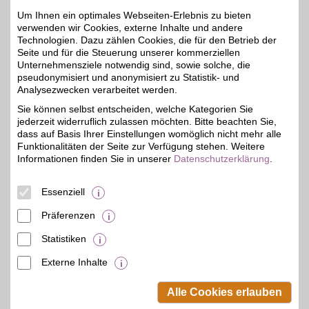
zooplus
Um Ihnen ein optimales Webseiten-Erlebnis zu bieten
verwenden wir Cookies, externe Inhalte und andere
Bei zooplus kann man mit
Technologien. Dazu zählen Cookies, die für den Betrieb der
BSW-Vorteil bei über
bis zu 2%
8.000 Markenprodukte
Seite und für die Steuerung unserer kommerziellen
an Futter und Zubehör für
Unternehmensziele notwendig sind, sowie solche, die
Hund, Katze und Co.
pseudonymisiert und anonymisiert zu Statistik- und
sparen. zooplus bietet
Analysezwecken verarbeitet werden.
auch kostenlose
Beratungen rund ums
Sie können selbst entscheiden, welche Kategorien Sie
Tier mit wertvollen Tipps.
jederzeit widerruflich zulassen möchten. Bitte beachten Sie,
dass auf Basis Ihrer Einstellungen womöglich nicht mehr alle
Funktionalitäten der Seite zur Verfügung stehen. Weitere
Zum Partnerprofil
Informationen finden Sie in unserer
Datenschutzerklärung
.
Essenziell
zooplus Gutschein
Präferenzen
Zum Partnerprofil
5%
Statistiken
Externe Inhalte
© BSW Verbraucher-Service
Beamten-Selbsthilfewerk GmbH.
Alle Cookies erlauben
Alle Rechte vorbehalten.