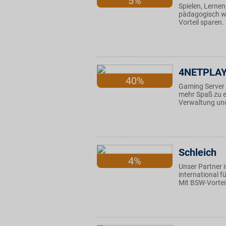
5%
Spielen, Lernen
pädagogisch wer
Vorteil sparen.
4NETPLA
40%
Gaming Server
mehr Spaß zu e
Verwaltung und
Schleich
4%
Unser Partner i
international f
Mit BSW-Vortei