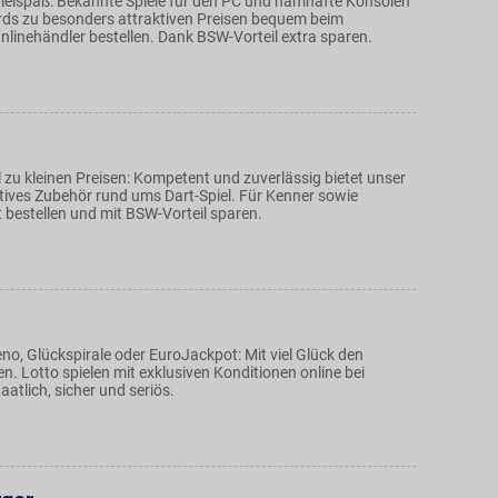
Spielspaß: Bekannte Spiele für den PC und namhafte Konsolen
ds zu besonders attraktiven Preisen bequem beim
linehändler bestellen. Dank BSW-Vorteil extra sparen.
zu kleinen Preisen: Kompetent und zuverlässig bietet unser
atives Zubehör rund ums Dart-Spiel. Für Kenner sowie
 bestellen und mit BSW-Vorteil sparen.
no, Glückspirale oder EuroJackpot: Mit viel Glück den
. Lotto spielen mit exklusiven Konditionen online bei
aatlich, sicher und seriös.