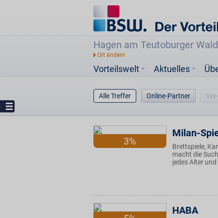
Hagen am Teutoburger Wald
Vorteilswelt
Aktuelles
Üb
Alle Treffer
Online-Partner
Vor
Milan-Spi
3%
Brettspiele, Ka
macht die Such
jedes Alter und
HABA