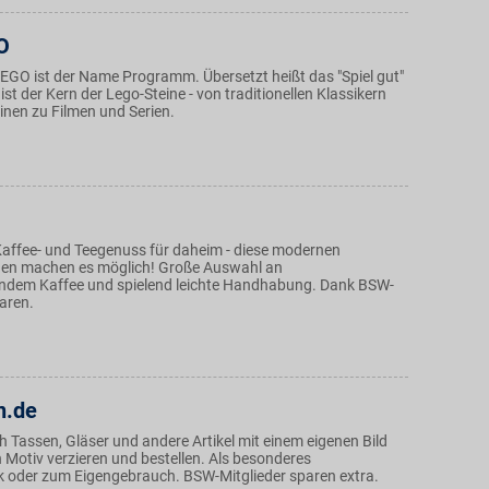
O
 LEGO ist der Name Programm. Übersetzt heißt das "Spiel gut"
st der Kern der Lego-Steine - von traditionellen Klassikern
inen zu Filmen und Serien.
affee- und Teegenuss für daheim - diese modernen
en machen es möglich! Große Auswahl an
dem Kaffee und spielend leichte Handhabung. Dank BSW-
paren.
n.de
h Tassen, Gläser und andere Artikel mit einem eigenen Bild
 Motiv verzieren und bestellen. Als besonderes
oder zum Eigengebrauch. BSW-Mitglieder sparen extra.