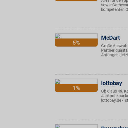
Alles für den 
sowie Gamecar
kompetenten On
McDart
5%
Große Auswahl 
Partner qualit
Anfänger. Jetzt
lottobay
1%
Ob 6 aus 49, Ke
Jackpot knacken
lottobay.de - st