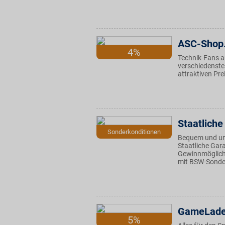
ASC-Shop
4%
Technik-Fans a
verschiedenste 
attraktiven Pre
Staatlich
Sonderkonditionen
Bequem und unk
Staatliche Gara
Gewinnmöglichk
mit BSW-Sonder
GameLad
5%