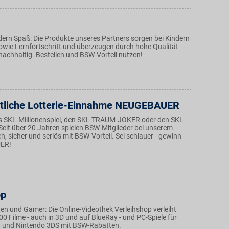
ern Spaß: Die Produkte unseres Partners sorgen bei Kindern
sowie Lernfortschritt und überzeugen durch hohe Qualität
nachhaltig. Bestellen und BSW-Vorteil nutzen!
tliche Lotterie-Einnahme NEUGEBAUER
s SKL-Millionenspiel, den SKL TRAUM-JOKER oder den SKL
it über 20 Jahren spielen BSW-Mitglieder bei unserem
ch, sicher und seriös mit BSW-Vorteil. Sei schlauer - gewinn
ER!
op
ten und Gamer: Die Online-Videothek Verleihshop verleiht
0 Filme - auch in 3D und auf BlueRay - und PC-Spiele für
 und Nintendo 3DS mit BSW-Rabatten.