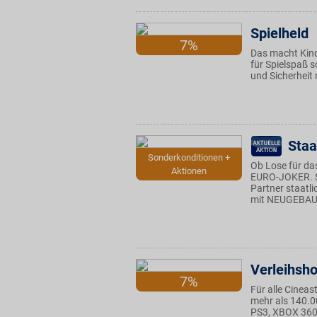
Spielheld
7%
Das macht Kind
für Spielspaß 
und Sicherheit 
Staa
Sonderkonditionen +
Ob Lose für da
Aktionen
EURO-JOKER. Se
Partner staatli
mit NEUGEBAU
Verleihsh
7%
Für alle Cineas
mehr als 140.00
PS3, XBOX 360