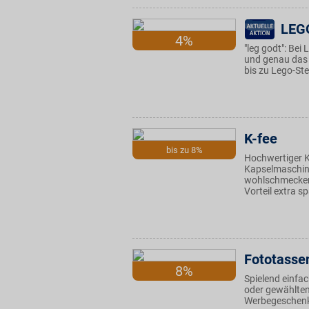
LEG
4%
"leg godt": Bei
und genau das i
bis zu Lego-Ste
K-fee
bis zu 8%
Hochwertiger K
Kapselmaschin
wohlschmecken
Vorteil extra s
Fototasse
8%
Spielend einfac
oder gewählten
Werbegeschenk 