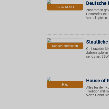
Deutsche 
bis zu 14,40 €
Zusammen gewin
Postcode Lotteri
Vorteil spielen.
Staatlich
Sonderkonditionen
Ob Lose der NKL
Jahren spielen 
seriös mit BSW
House of 
5%
Alles für den R
Tradition mit m
Vorteil lohnt si