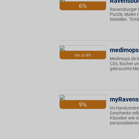
Ravensbur
6%
Ravensburger S
Puzzle, Malen 
bestellen. "Ent
medimops
bis zu 8%
Medimops.de bi
CDs, Bücher und
gebrauchte Med
myRavens
9%
Im Handumdrehe
Geschenke selbs
Klassiker wie 
personalisieren