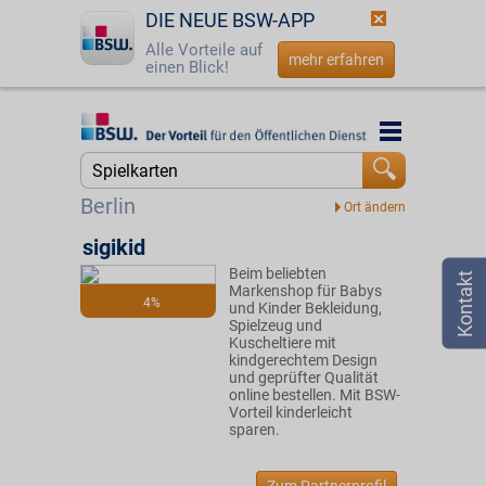
DIE NEUE BSW-APP
Alle Vorteile auf
mehr erfahren
einen Blick!
Startseite
Startseite
Jetzt BSW-Mitglied werden
Suche
Berlin
Login
sigikid
Beim beliebten
☎
0800 - 279 25 82
Markenshop für Babys
4%
und Kinder Bekleidung,
Spielzeug und
Kuscheltiere mit
kindgerechtem Design
und geprüfter Qualität
online bestellen. Mit BSW-
Vorteil kinderleicht
sparen.