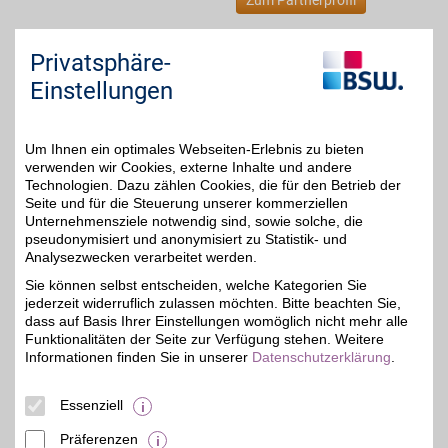
Zum Partnerprofil
Privatsphäre-
modellbahnen Turberg
Einstellungen
Lietzenburger Str. 51
,
5,7 km
10789
Berlin
Auf Karte anzeigen
4%
Um Ihnen ein optimales Webseiten-Erlebnis zu bieten
verwenden wir Cookies, externe Inhalte und andere
Zum Partnerprofil
Technologien. Dazu zählen Cookies, die für den Betrieb der
Seite und für die Steuerung unserer kommerziellen
Unternehmensziele notwendig sind, sowie solche, die
sigikid Gutschein
pseudonymisiert und anonymisiert zu Statistik- und
Analysezwecken verarbeitet werden.
Sie können selbst entscheiden, welche Kategorien Sie
Zum Partnerprofil
8%
jederzeit widerruflich zulassen möchten. Bitte beachten Sie,
dass auf Basis Ihrer Einstellungen womöglich nicht mehr alle
Funktionalitäten der Seite zur Verfügung stehen. Weitere
Nani's Kinderparadies - Idee + Spiel-Fachgeschäft
Informationen finden Sie in unserer
Datenschutzerklärung
.
Bernauer Str. 25
,
Essenziell
16515
Oranienburg
Auf Karte anzeigen
Präferenzen