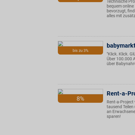
Technische Pro
bequem online 
bevorzugt, fin
alles mit zusät
babymarkt
bis zu 3%
"Klick. Klick. 
Über 100.000 A
über Babynahru
Rent-a-Pr
8%
Rent-a-Project
tausend Teilen
an Erwachsene 
sparen!