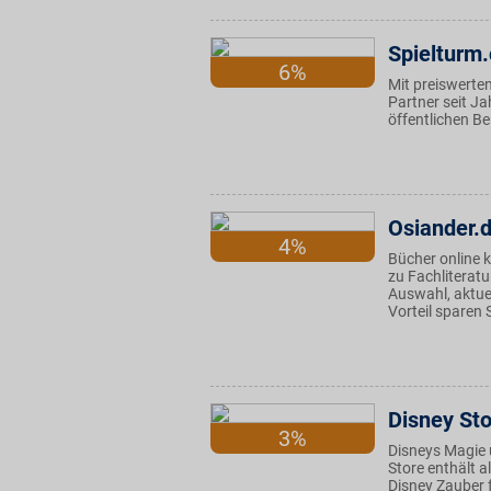
Spielturm
6%
Mit preiswerte
Partner seit Ja
öffentlichen Be
Osiander.
4%
Bücher online 
zu Fachliteratu
Auswahl, aktue
Vorteil sparen 
Disney St
3%
Disneys Magie u
Store enthält a
Disney Zauber 