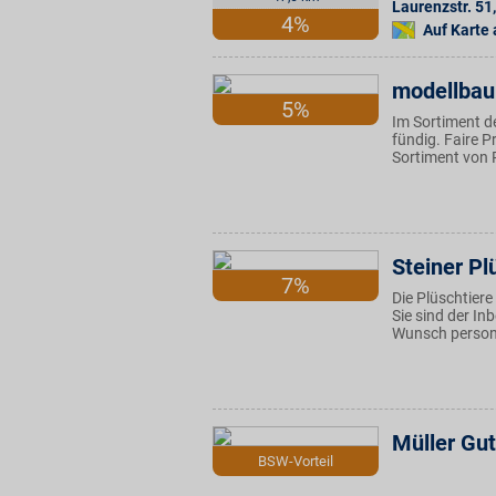
Laurenzstr. 51
,
4%
Auf Karte
modellbau
5%
Im Sortiment d
fündig. Faire 
Sortiment von 
Steiner Pl
7%
Die Plüschtier
Sie sind der In
Wunsch persona
Müller Gu
BSW-Vorteil