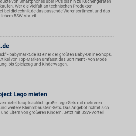
dukte von Smartphones über PCs bis hin zu Küchengeräten
kaufen. Wer die Vielfalt an technischen Produkten
det bei dietechnik.de das passende Warensortiment und das
zlichem BSW-Vorteil.
.de
Glück" - babymarkt.de ist einer der größten Baby-Online-Shops.
rtikel von Top-Marken umfasst das Sortiment - von Mode
ng, bis Spielzeug und Kinderwagen.
oject Lego mieten
 vermietet hauptsächlich große Lego-Sets mit mehreren
 und weitere Klemmbaustein-Sets. Das Angebot richtet sich
und Eltern von größeren Kindern. Jetzt mit BSW-Vorteil