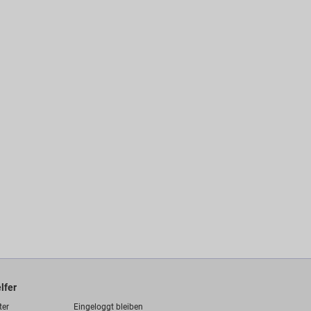
lfer
ter
Eingeloggt bleiben