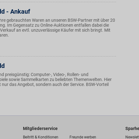
d - Ankauf
Ihre gebrauchten Waren an unseren BSW-Partner mit über 20
ng. Im Gegensatz zu Online-Auktionen entfallen dabei die
r Verkauf an evtl. unzuverlässige Käufer mit sich bringt. Mit
aren.
ld
d preisgünstig: Computer-, Video-, Rollen- und
piele sowie Sammelkarten zu beliebten Themenwelten. Hier
t nur das Angebot, sondern auch der Service. BSW-Vorteil
Mitgliederservice
Sparhe
Beitritt & Konditionen
Freunde werben
Newslet