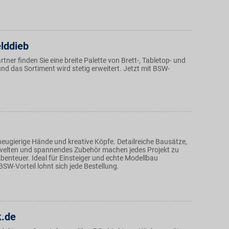
lddieb
tner finden Sie eine breite Palette von Brett-, Tabletop- und
nd das Sortiment wird stetig erweitert. Jetzt mit BSW-
neugierige Hände und kreative Köpfe. Detailreiche Bausätze,
welten und spannendes Zubehör machen jedes Projekt zu
benteuer. Ideal für Einsteiger und echte Modellbau
BSW-Vorteil lohnt sich jede Bestellung.
k.de