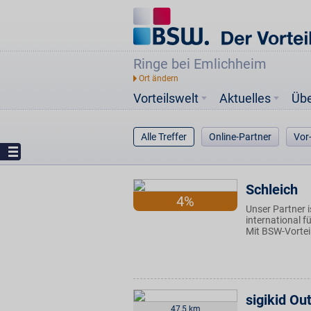
Ringe bei Emlichheim
Vorteilswelt
Aktuelles
Üb
Alle Treffer
Online-Partner
Vor
Schleich
4%
Unser Partner i
international f
Mit BSW-Vortei
sigikid Ou
47,5 km