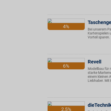
Taschenge
4%
Bei unserem Par
Kartenspielen u
Vorteil sparen.
Revell
6%
Modellbau für 
starke Marken
einem kleinen A
Liebhaber. Mit 
dieTechni
2,5%