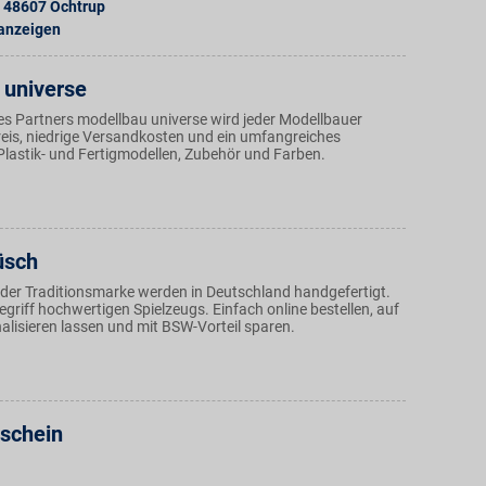
48607
Ochtrup
 anzeigen
 universe
es Partners modellbau universe wird jeder Modellbauer
Preis, niedrige Versandkosten und ein umfangreiches
Plastik- und Fertigmodellen, Zubehör und Farben.
üsch
e der Traditionsmarke werden in Deutschland handgefertigt.
begriff hochwertigen Spielzeugs. Einfach online bestellen, auf
lisieren lassen und mit BSW-Vorteil sparen.
tschein