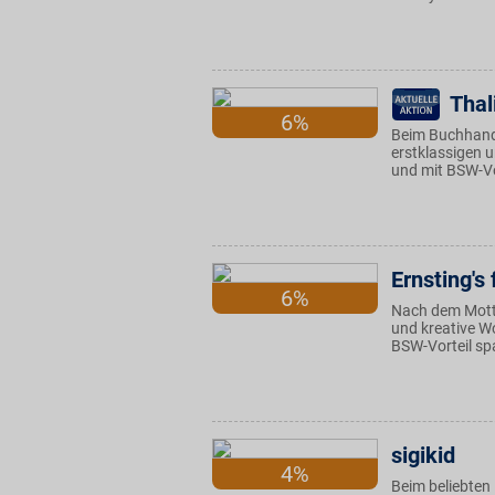
Thal
6%
Beim Buchhand
erstklassigen 
und mit BSW-Vo
Ernsting's 
6%
Nach dem Motto
und kreative W
BSW-Vorteil sp
sigikid
4%
Beim beliebten