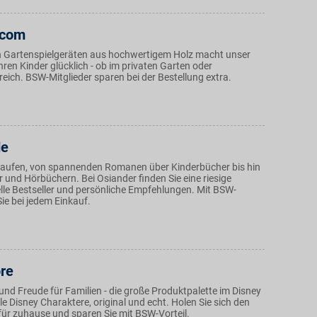
.com
n Gartenspielgeräten aus hochwertigem Holz macht unser
hren Kinder glücklich - ob im privaten Garten oder
reich. BSW-Mitglieder sparen bei der Bestellung extra.
de
kaufen, von spannenden Romanen über Kinderbücher bis hin
r und Hörbüchern. Bei Osiander finden Sie eine riesige
lle Bestseller und persönliche Empfehlungen. Mit BSW-
Sie bei jedem Einkauf.
ore
nd Freude für Familien - die große Produktpalette im Disney
lle Disney Charaktere, original und echt. Holen Sie sich den
für zuhause und sparen Sie mit BSW-Vorteil.