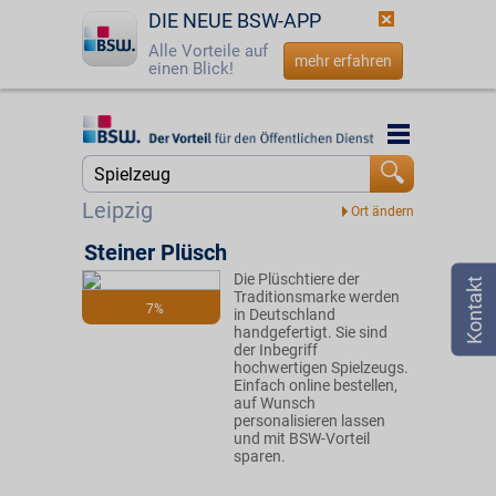
DIE NEUE BSW-APP
Alle Vorteile auf
mehr erfahren
einen Blick!
Startseite
Startseite
Jetzt BSW-Mitglied werden
Suche
Leipzig
Login
Steiner Plüsch
Die Plüschtiere der
☎
0800 - 279 25 82
Traditionsmarke werden
7%
in Deutschland
handgefertigt. Sie sind
der Inbegriff
hochwertigen Spielzeugs.
Einfach online bestellen,
auf Wunsch
personalisieren lassen
und mit BSW-Vorteil
sparen.