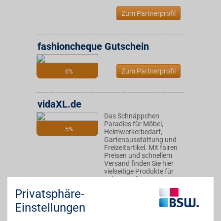
Zum Partnerprofil
fashioncheque Gutschein
Zum Partnerprofil
6%
vidaXL.de
Das Schnäppchen
Paradies für Möbel,
5%
Heimwerkerbedarf,
Gartenausstattung und
Freizeitartikel. Mit fairen
Preisen und schnellem
Versand finden Sie hier
vielseitige Produkte für
zuhause, die
Funktionalität, Stil und ein
Privatsphäre-
gutes Preis-Leistungs-
Verhältnis vereinen.
Einstellungen
Zusätzlich mit BSW-
Vorteil sparen.