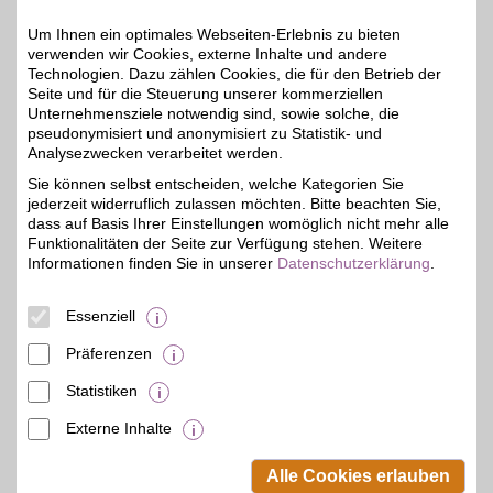
Um Ihnen ein optimales Webseiten-Erlebnis zu bieten
Zum Partnerprofil
verwenden wir Cookies, externe Inhalte und andere
Technologien. Dazu zählen Cookies, die für den Betrieb der
Seite und für die Steuerung unserer kommerziellen
Unternehmensziele notwendig sind, sowie solche, die
bücher.de
pseudonymisiert und anonymisiert zu Statistik- und
Bücher und
Analysezwecken verarbeitet werden.
Unterhaltungsmedien im
6%
Sie können selbst entscheiden, welche Kategorien Sie
Onlineshop
jederzeit widerruflich zulassen möchten. Bitte beachten Sie,
versandkostenfrei
bestellen. Durch
dass auf Basis Ihrer Einstellungen womöglich nicht mehr alle
kostenlose Online-
Funktionalitäten der Seite zur Verfügung stehen. Weitere
Leseproben in viele
Informationen finden Sie in unserer
Datenschutzerklärung
.
Bücher hineinlesen und
mit BSW-Vorteil sparen.
Essenziell
Zum Partnerprofil
Präferenzen
Statistiken
mehr anzeigen
Externe Inhalte
© BSW Verbraucher-Service
Beamten-Selbsthilfewerk GmbH.
Alle Cookies erlauben
Alle Rechte vorbehalten.