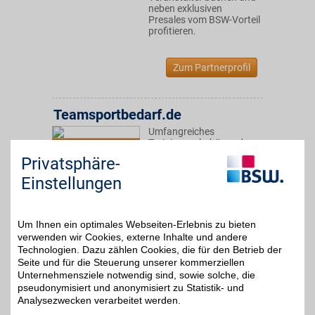
neben exklusiven
Presales vom BSW-Vorteil
profitieren.
Zum Partnerprofil
Teamsportbedarf.de
Umfangreiches
Trainingszubehör und
5%
Sportbekleidung für
Privatsphäre-
Fußballer und andere
Sportarten im Onlineshop
Einstellungen
zu günstigen Preisen
bestellen und mit BSW-
Vorteil zusätzlich
sportlich sparen.
Um Ihnen ein optimales Webseiten-Erlebnis zu bieten
verwenden wir Cookies, externe Inhalte und andere
Technologien. Dazu zählen Cookies, die für den Betrieb der
Zum Partnerprofil
Seite und für die Steuerung unserer kommerziellen
Unternehmensziele notwendig sind, sowie solche, die
pseudonymisiert und anonymisiert zu Statistik- und
Analysezwecken verarbeitet werden.
FC Bayern Fan-Shop