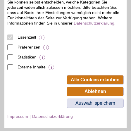
Sie können selbst entscheiden, welche Kategorien Sie
Im offiziellen Fan-Shop
jederzeit widerruflich zulassen möchten. Bitte beachten Sie,
Trikots, Bekleidung und
bis zu 6%
Accessoires online
dass auf Basis Ihrer Einstellungen womöglich nicht mehr alle
bestellen und mit BSW-
Funktionalitäten der Seite zur Verfügung stehen. Weitere
Vorteil beim Shoppen der
Informationen finden Sie in unserer
Datenschutzerklärung
.
Fanartikel sportlich
sparen.
Essenziell
Zum Partnerprofil
Präferenzen
Statistiken
mehr anzeigen
Externe Inhalte
© BSW Verbraucher-Service
Beamten-Selbsthilfewerk GmbH.
Alle Cookies erlauben
Alle Rechte vorbehalten.
Ablehnen
Auswahl speichern
Impressum
Datenschutzerklärung