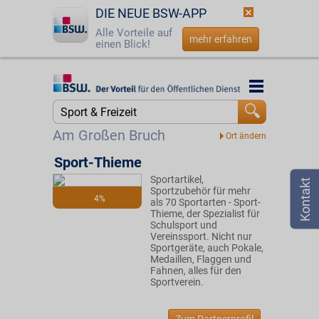
DIE NEUE BSW-APP
Alle Vorteile auf
mehr erfahren
einen Blick!
Startseite
Startseite
Jetzt BSW-Mitglied werden
Suche
Am Großen Bruch
Login
Sport-Thieme
Sportartikel,
☎
0800 - 279 25 82
Sportzubehör für mehr
4%
als 70 Sportarten - Sport-
Thieme, der Spezialist für
Schulsport und
Vereinssport. Nicht nur
Sportgeräte, auch Pokale,
Medaillen, Flaggen und
Fahnen, alles für den
Sportverein.