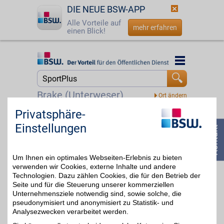
DIE NEUE BSW-APP
Alle Vorteile auf
mehr erfahren
einen Blick!
Startseite
Startseite
Jetzt BSW-Mitglied werden
Suche
Brake (Unterweser)
Login
Privatsphäre-
BestChoice sport&hobby Gutschein
Einstellungen
Zeit für Bewegung und
☎
0800 - 279 25 82
neue
4%
Lieblingsbeschäftigungen.
Von aktiven Erlebnissen
Um Ihnen ein optimales Webseiten-Erlebnis zu bieten
bis zu entspannten
Freizeitideen bietet dieser
verwenden wir Cookies, externe Inhalte und andere
Gutschein viele
Technologien. Dazu zählen Cookies, die für den Betrieb der
Möglichkeiten für mehr
Seite und für die Steuerung unserer kommerziellen
Abwechslung im Alltag.
Unternehmensziele notwendig sind, sowie solche, die
Ideal, um Neues zu
pseudonymisiert und anonymisiert zu Statistik- und
entdecken. Mit BSW-
Analysezwecken verarbeitet werden.
Vorteil sparen.