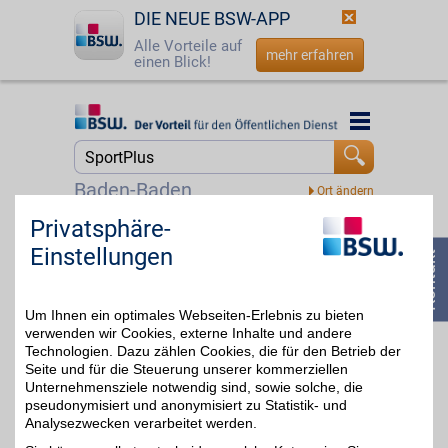
DIE NEUE BSW-APP
Alle Vorteile auf
mehr erfahren
einen Blick!
Startseite
Startseite
Jetzt BSW-Mitglied werden
Suche
Baden-Baden
Login
Privatsphäre-
BestChoice sport&hobby Gutschein
Einstellungen
Zeit für Bewegung und
☎
0800 - 279 25 82
neue
4%
Lieblingsbeschäftigungen.
Von aktiven Erlebnissen
Um Ihnen ein optimales Webseiten-Erlebnis zu bieten
bis zu entspannten
Freizeitideen bietet dieser
verwenden wir Cookies, externe Inhalte und andere
Gutschein viele
Technologien. Dazu zählen Cookies, die für den Betrieb der
Möglichkeiten für mehr
Seite und für die Steuerung unserer kommerziellen
Abwechslung im Alltag.
Unternehmensziele notwendig sind, sowie solche, die
Ideal, um Neues zu
pseudonymisiert und anonymisiert zu Statistik- und
entdecken. Mit BSW-
Analysezwecken verarbeitet werden.
Vorteil sparen.