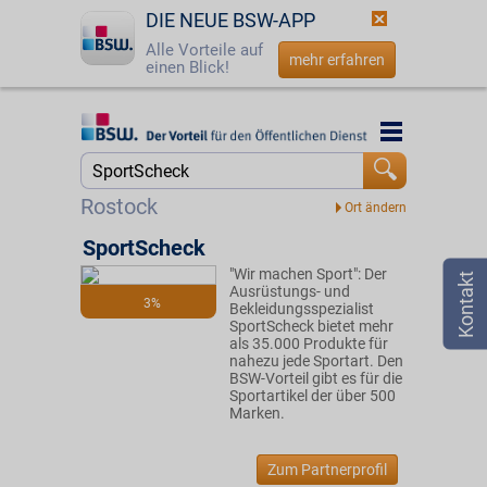
DIE NEUE BSW-APP
Alle Vorteile auf
mehr erfahren
einen Blick!
Startseite
Startseite
Jetzt BSW-Mitglied werden
Suche
Rostock
Login
SportScheck
"Wir machen Sport": Der
☎
0800 - 279 25 82
Ausrüstungs- und
3%
Bekleidungsspezialist
SportScheck bietet mehr
als 35.000 Produkte für
nahezu jede Sportart. Den
BSW-Vorteil gibt es für die
Sportartikel der über 500
Marken.
Zum Partnerprofil