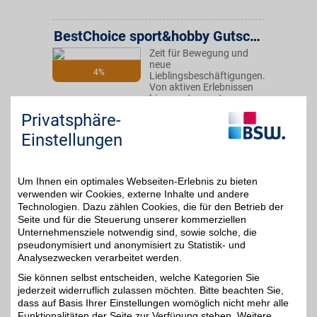
BestChoice sport&hobby Gutschein
Zeit für Bewegung und
neue
4%
Lieblingsbeschäftigungen.
Von aktiven Erlebnissen
bis zu entspannten
Freizeitideen bietet dieser
Privatsphäre-
Gutschein viele
Möglichkeiten für mehr
Einstellungen
Abwechslung im Alltag.
Ideal, um Neues zu
entdecken. Mit BSW-
Vorteil sparen.
Um Ihnen ein optimales Webseiten-Erlebnis zu bieten
verwenden wir Cookies, externe Inhalte und andere
Technologien. Dazu zählen Cookies, die für den Betrieb der
Zum Partnerprofil
Seite und für die Steuerung unserer kommerziellen
Unternehmensziele notwendig sind, sowie solche, die
pseudonymisiert und anonymisiert zu Statistik- und
Analysezwecken verarbeitet werden.
BestChoice style&beauty Gutschein
Sie können selbst entscheiden, welche Kategorien Sie
Schön fühlen, sich selbst
jederzeit widerruflich zulassen möchten. Bitte beachten Sie,
etwas gönnen. Mode,
4%
Pflege und Accessoires
dass auf Basis Ihrer Einstellungen womöglich nicht mehr alle
für jeden Stil und jeden
Funktionalitäten der Seite zur Verfügung stehen. Weitere