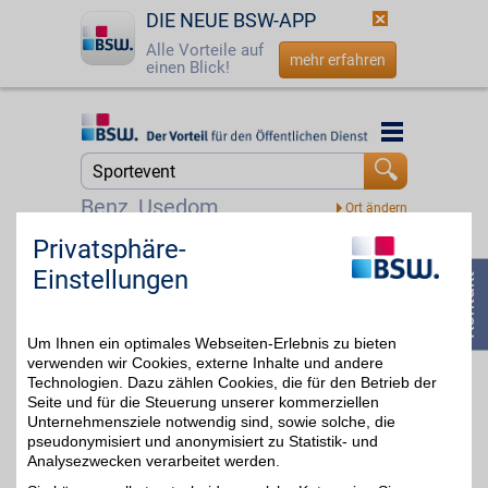
DIE NEUE BSW-APP
Alle Vorteile auf
mehr erfahren
einen Blick!
Startseite
Startseite
Jetzt BSW-Mitglied werden
Suche
Benz, Usedom
Login
Privatsphäre-
Reservix DE Gutschein
Einstellungen
☎
0800 - 279 25 82
Zum Partnerprofil
7%
Um Ihnen ein optimales Webseiten-Erlebnis zu bieten
verwenden wir Cookies, externe Inhalte und andere
Adticket DE Gutschein
Technologien. Dazu zählen Cookies, die für den Betrieb der
Seite und für die Steuerung unserer kommerziellen
Unternehmensziele notwendig sind, sowie solche, die
Zum Partnerprofil
7%
pseudonymisiert und anonymisiert zu Statistik- und
Analysezwecken verarbeitet werden.