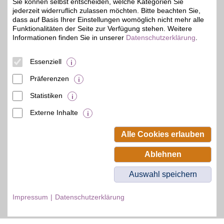
Sie können selbst entscheiden, welche Kategorien Sie
jederzeit widerruflich zulassen möchten. Bitte beachten Sie,
dass auf Basis Ihrer Einstellungen womöglich nicht mehr alle
Funktionalitäten der Seite zur Verfügung stehen. Weitere
Informationen finden Sie in unserer
Datenschutzerklärung
.
© BSW Verbraucher-Service
Beamten-Selbsthilfewerk GmbH.
Alle Rechte vorbehalten.
Essenziell
Präferenzen
Statistiken
Externe Inhalte
Alle Cookies erlauben
Ablehnen
Auswahl speichern
Impressum
Datenschutzerklärung