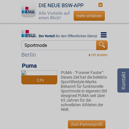
DIE NEUE BSW-APP
Alle Vorteile auf
mehr erfahren
einen Blick!
Startseite
Startseite
Jetzt BSW-Mitglied werden
Suche
Berlin
Login
Puma
PUMA - "Forever Faster":
☎
0800 - 279 25 82
Dieses Ziel hat die beliebte
2,5%
Sportlifestyle-Marke.
Bekannt für funktionelle
Sportmode in eigenem Stil
designed PUMA seit über
65 Jahren für die
schnellsten Athleten der
Welt.
Zum Partnerprofil