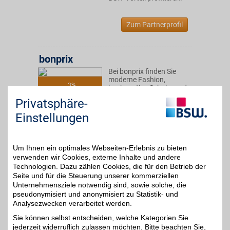
Zum Partnerprofil
bonprix
Bei bonprix finden Sie
moderne Fashion,
3%
hochwertige Schuhe und
inspirierende Wohnideen.
Privatsphäre-
Die Styles überzeugen
durch Qualität und
Einstellungen
Vielfalt. Entdecken Sie
angesagte Trends, die zu
jedem Geschmack
passen.
Um Ihnen ein optimales Webseiten-Erlebnis zu bieten
verwenden wir Cookies, externe Inhalte und andere
Technologien. Dazu zählen Cookies, die für den Betrieb der
Zum Partnerprofil
Seite und für die Steuerung unserer kommerziellen
Unternehmensziele notwendig sind, sowie solche, die
pseudonymisiert und anonymisiert zu Statistik- und
Analysezwecken verarbeitet werden.
Sheego
Sie können selbst entscheiden, welche Kategorien Sie
Mode, die glücklich
jederzeit widerruflich zulassen möchten. Bitte beachten Sie,
macht. Sheego bietet