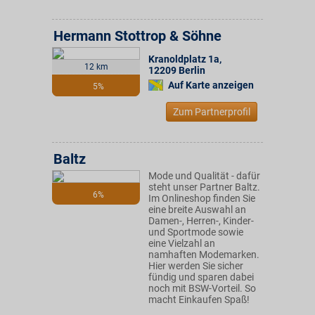
Hermann Stottrop & Söhne
Kranoldplatz 1a
,
12 km
12209
Berlin
Auf Karte anzeigen
5%
Zum Partnerprofil
Baltz
Mode und Qualität - dafür
steht unser Partner Baltz.
6%
Im Onlineshop finden Sie
eine breite Auswahl an
Damen-, Herren-, Kinder-
und Sportmode sowie
eine Vielzahl an
namhaften Modemarken.
Hier werden Sie sicher
fündig und sparen dabei
noch mit BSW-Vorteil. So
macht Einkaufen Spaß!