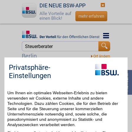
DIE NEUE BSW-APP
Alle Vorteile auf
mehr erfahren
einen Blick!
Startseite
Startseite
Jetzt BSW-Mitglied werden
Suche
Berlin
Login
Privatsphäre-
AdvoGarant.de
Einstellungen
AdvoGarant.de - Wege
☎
0800 - 279 25 82
zum Recht: Der
20€
Suchservice findet den
Rechtsanwalt,
Um Ihnen ein optimales Webseiten-Erlebnis zu bieten
Steuerberater und
Sachverständigen für
verwenden wir Cookies, externe Inhalte und andere
Arbeits-, Steuer-, Erb- und
Technologien. Dazu zählen Cookies, die für den Betrieb der
Immobilienrecht in Ihrer
Seite und für die Steuerung unserer kommerziellen
Nähe. Günstiger beraten
Unternehmensziele notwendig sind, sowie solche, die
mit BSW.
pseudonymisiert und anonymisiert zu Statistik- und
Analysezwecken verarbeitet werden.