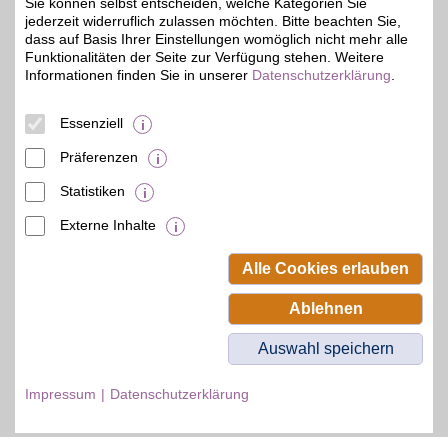
Zum Partnerprofil
Sie können selbst entscheiden, welche Kategorien Sie
jederzeit widerruflich zulassen möchten. Bitte beachten Sie,
dass auf Basis Ihrer Einstellungen womöglich nicht mehr alle
Funktionalitäten der Seite zur Verfügung stehen. Weitere
Informationen finden Sie in unserer
Datenschutzerklärung
.
© BSW Verbraucher-Service
Beamten-Selbsthilfewerk GmbH.
Alle Rechte vorbehalten.
Essenziell
Präferenzen
Statistiken
Externe Inhalte
Alle Cookies erlauben
Ablehnen
Auswahl speichern
Impressum
Datenschutzerklärung