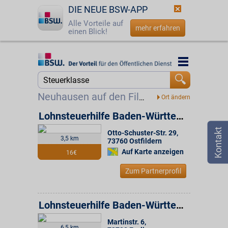
DIE NEUE BSW-APP
Alle Vorteile auf
mehr erfahren
einen Blick!
Startseite
Startseite
Jetzt BSW-Mitglied werden
Suche
Neuhausen auf den Fildern
Login
Lohnsteuerhilfe Baden-Württemberg e.V. Beratungsstelle
Otto-Schuster-Str. 29
,
☎
0800 - 279 25 82
3,5 km
73760
Ostfildern
Auf Karte anzeigen
16€
Zum Partnerprofil
Lohnsteuerhilfe Baden-Württemberg e.V. Beratungsstelle
Martinstr. 6
,
6,5 km