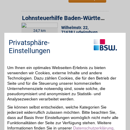
Lohnsteuerhilfe Baden-Württemberg e.V. Beratungsstelle
Wilhelmstr. 22
,
24,7 km
71638
Ludwigsburg
Auf Karte anzeigen
16€
Privatsphäre-
Einstellungen
Zum Partnerprofil
Um Ihnen ein optimales Webseiten-Erlebnis zu bieten
Lohnsteuerhilfe Baden-Württemberg e.V. Beratungsstelle
verwenden wir Cookies, externe Inhalte und andere
Technologien. Dazu zählen Cookies, die für den Betrieb der
Poststr. 6
,
24,8 km
72072
Tübingen
Seite und für die Steuerung unserer kommerziellen
Unternehmensziele notwendig sind, sowie solche, die
Auf Karte anzeigen
16€
pseudonymisiert und anonymisiert zu Statistik- und
Analysezwecken verarbeitet werden.
Zum Partnerprofil
Sie können selbst entscheiden, welche Kategorien Sie
jederzeit widerruflich zulassen möchten. Bitte beachten Sie,
dass auf Basis Ihrer Einstellungen womöglich nicht mehr alle
Lohnsteuerhilfe Baden-Württemberg e.V. Beratungsstelle
Funktionalitäten der Seite zur Verfügung stehen. Weitere
Informationen finden Sie in unserer
Datenschutzerklärung
.
Bahnhofstr. 7
,