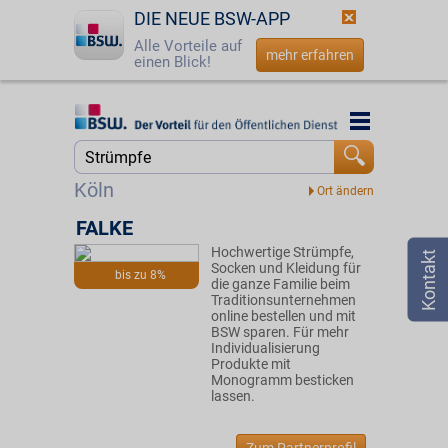
DIE NEUE BSW-APP
Alle Vorteile auf
mehr erfahren
einen Blick!
Startseite
Startseite
Jetzt BSW-Mitglied werden
Suche
Köln
Login
FALKE
Hochwertige Strümpfe,
☎
0800 - 279 25 82
Socken und Kleidung für
bis zu 8%
die ganze Familie beim
Traditionsunternehmen
online bestellen und mit
BSW sparen. Für mehr
Individualisierung
Produkte mit
Monogramm besticken
lassen.