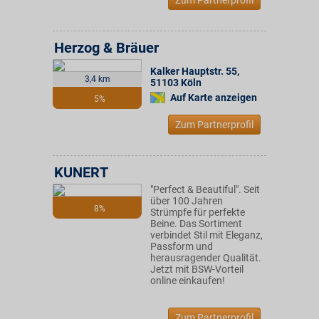
Zum Partnerprofil
Herzog & Bräuer
Kalker Hauptstr. 55
,
3,4 km
51103
Köln
Auf Karte anzeigen
5%
Zum Partnerprofil
KUNERT
"Perfect & Beautiful". Seit
über 100 Jahren
8%
Strümpfe für perfekte
Beine. Das Sortiment
verbindet Stil mit Eleganz,
Passform und
herausragender Qualität.
Jetzt mit BSW-Vorteil
online einkaufen!
Zum Partnerprofil