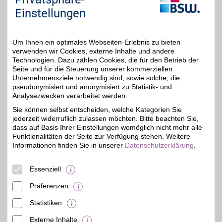
Gegenteil - und das weit
über die Standardgrößen
Einstellungen
hinaus. Mit BSW-Vorteil
bestellen und sparen.
Um Ihnen ein optimales Webseiten-Erlebnis zu bieten
Zum Partnerprofil
verwenden wir Cookies, externe Inhalte und andere
Technologien. Dazu zählen Cookies, die für den Betrieb der
Seite und für die Steuerung unserer kommerziellen
Unternehmensziele notwendig sind, sowie solche, die
Manhenke
pseudonymisiert und anonymisiert zu Statistik- und
Stilvolle Mode für Damen
Analysezwecken verarbeitet werden.
und Herren: Höchste
5%
Sie können selbst entscheiden, welche Kategorien Sie
Qualität, ausgewählte
jederzeit widerruflich zulassen möchten. Bitte beachten Sie,
Top-Marken und
individuell
dass auf Basis Ihrer Einstellungen womöglich nicht mehr alle
zusammengestellte
Funktionalitäten der Seite zur Verfügung stehen. Weitere
Styleboxen. Jetzt stöbern
Informationen finden Sie in unserer
Datenschutzerklärung
.
und mit BSW-Vorteil
shoppen!
Essenziell
Zum Partnerprofil
Präferenzen
Statistiken
mehr anzeigen
Externe Inhalte