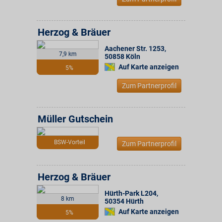
Herzog & Bräuer
Aachener Str. 1253
,
7,9 km
50858
Köln
Auf Karte anzeigen
5%
Zum Partnerprofil
Müller Gutschein
BSW-Vorteil
Zum Partnerprofil
Herzog & Bräuer
Hürth-Park L204
,
8 km
50354
Hürth
Auf Karte anzeigen
5%