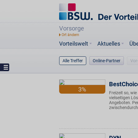
Vorsorge
Vorteilswelt
Aktuelles
Üb
Alle Treffer
Online-Partner
Vor
BestChoic
3%
Freizeit so, wi
vielseitigen L
Angeboten. Per
zwischendurch.