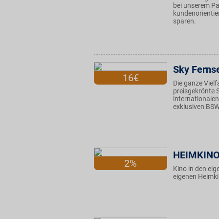
bei unserem Par
kundenorientier
sparen.
Sky Ferns
16€
Die ganze Vielf
preisgekrönte 
internationalen
exklusiven BSW-
HEIMKIN
2%
Kino in den eig
eigenen Heimki