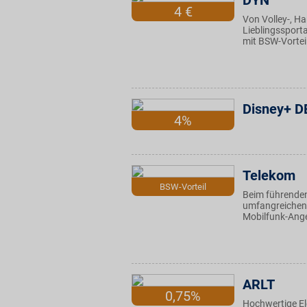
DYN
4 €
Von Volley-, Ha
Lieblingssporta
mit BSW-Vortei
Disney+ D
4%
Telekom
BSW-Vorteil
Beim führenden
umfangreichen 
Mobilfunk-Ange
ARLT
0,75%
Hochwertige El