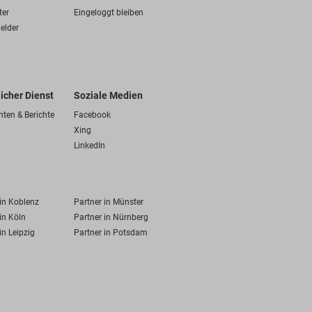
ter
Eingeloggt bleiben
elder
licher Dienst
Soziale Medien
hten & Berichte
Facebook
Xing
LinkedIn
 in Koblenz
Partner in Münster
in Köln
Partner in Nürnberg
in Leipzig
Partner in Potsdam