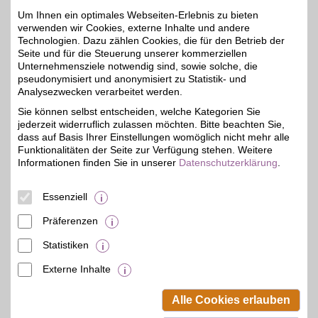
Mit dem Livesport-
Um Ihnen ein optimales Webseiten-Erlebnis zu bieten
Streamingdienst über
bis zu 20€
verwenden wir Cookies, externe Inhalte und andere
8.000
Technologien. Dazu zählen Cookies, die für den Betrieb der
Sportübertragungen pro
Jahr erleben: von zu
Seite und für die Steuerung unserer kommerziellen
Hause, unterwegs,
Unternehmensziele notwendig sind, sowie solche, die
zeitversetzt oder im
pseudonymisiert und anonymisiert zu Statistik- und
Rückblick. Jetzt das
Analysezwecken verarbeitet werden.
umfangreiche
Sportangebot genießen
Sie können selbst entscheiden, welche Kategorien Sie
und BSW-Vorteil sichern.
jederzeit widerruflich zulassen möchten. Bitte beachten Sie,
dass auf Basis Ihrer Einstellungen womöglich nicht mehr alle
Funktionalitäten der Seite zur Verfügung stehen. Weitere
Zum Partnerprofil
Informationen finden Sie in unserer
Datenschutzerklärung
.
Essenziell
DAZN Gutschein
Präferenzen
Zum Partnerprofil
4%
Statistiken
Externe Inhalte
© BSW Verbraucher-Service
Beamten-Selbsthilfewerk GmbH.
Alle Cookies erlauben
Alle Rechte vorbehalten.