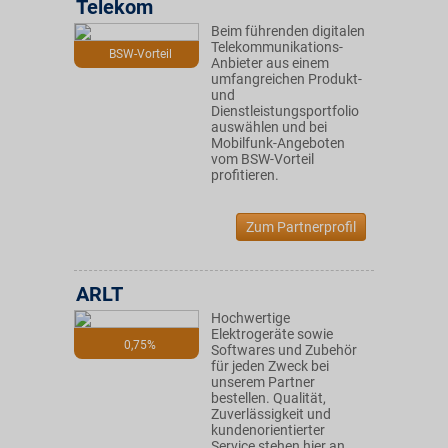
Telekom
Beim führenden digitalen
Telekommunikations-
BSW-Vorteil
Anbieter aus einem
umfangreichen Produkt-
und
Dienstleistungsportfolio
auswählen und bei
Mobilfunk-Angeboten
vom BSW-Vorteil
profitieren.
Zum Partnerprofil
ARLT
Hochwertige
Elektrogeräte sowie
0,75%
Softwares und Zubehör
für jeden Zweck bei
unserem Partner
bestellen. Qualität,
Zuverlässigkeit und
kundenorientierter
Service stehen hier an