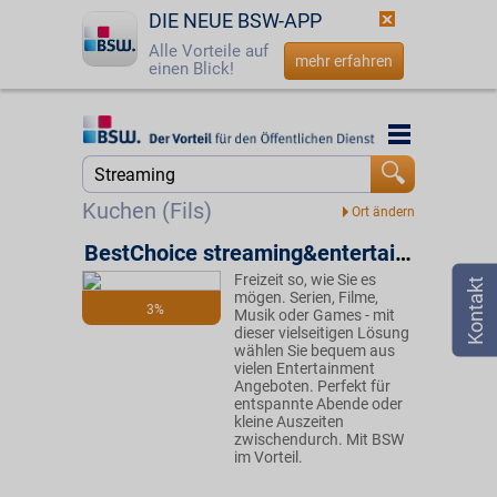
DIE NEUE BSW-APP
Alle Vorteile auf
mehr erfahren
einen Blick!
Startseite
Startseite
Jetzt BSW-Mitglied werden
Suche
Kuchen (Fils)
Login
BestChoice streaming&entertainment
Freizeit so, wie Sie es
☎
0800 - 279 25 82
mögen. Serien, Filme,
3%
Musik oder Games - mit
dieser vielseitigen Lösung
wählen Sie bequem aus
vielen Entertainment
Angeboten. Perfekt für
entspannte Abende oder
kleine Auszeiten
zwischendurch. Mit BSW
im Vorteil.