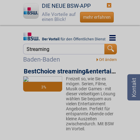
DIE NEUE BSW-APP
Alle Vorteile auf
mehr erfahren
einen Blick!
Startseite
Startseite
Jetzt BSW-Mitglied werden
Suche
Baden-Baden
Login
BestChoice streaming&entertainment
Freizeit so, wie Sie es
☎
0800 - 279 25 82
mögen. Serien, Filme,
3%
Musik oder Games - mit
dieser vielseitigen Lösung
wählen Sie bequem aus
vielen Entertainment
Angeboten. Perfekt für
entspannte Abende oder
kleine Auszeiten
zwischendurch. Mit BSW
im Vorteil.