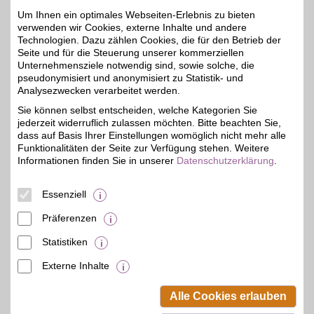
Mit dem Livesport-
Um Ihnen ein optimales Webseiten-Erlebnis zu bieten
Streamingdienst über
bis zu 20€
verwenden wir Cookies, externe Inhalte und andere
8.000
Technologien. Dazu zählen Cookies, die für den Betrieb der
Sportübertragungen pro
Jahr erleben: von zu
Seite und für die Steuerung unserer kommerziellen
Hause, unterwegs,
Unternehmensziele notwendig sind, sowie solche, die
zeitversetzt oder im
pseudonymisiert und anonymisiert zu Statistik- und
Rückblick. Jetzt das
Analysezwecken verarbeitet werden.
umfangreiche
Sportangebot genießen
Sie können selbst entscheiden, welche Kategorien Sie
und BSW-Vorteil sichern.
jederzeit widerruflich zulassen möchten. Bitte beachten Sie,
dass auf Basis Ihrer Einstellungen womöglich nicht mehr alle
Funktionalitäten der Seite zur Verfügung stehen. Weitere
Zum Partnerprofil
Informationen finden Sie in unserer
Datenschutzerklärung
.
Essenziell
DAZN Gutschein
Präferenzen
Zum Partnerprofil
4%
Statistiken
Externe Inhalte
© BSW Verbraucher-Service
Beamten-Selbsthilfewerk GmbH.
Alle Cookies erlauben
Alle Rechte vorbehalten.