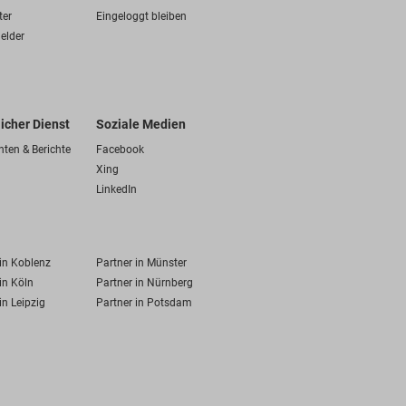
ter
Eingeloggt bleiben
elder
licher Dienst
Soziale Medien
hten & Berichte
Facebook
Xing
LinkedIn
 in Koblenz
Partner in Münster
in Köln
Partner in Nürnberg
in Leipzig
Partner in Potsdam