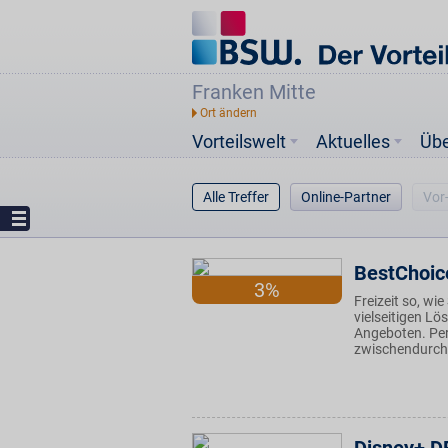
Franken Mitte
Vorteilswelt
Aktuelles
Üb
Alle Treffer
Online-Partner
Vor
BestChoic
3%
Freizeit so, wi
vielseitigen L
Angeboten. Per
zwischendurch.