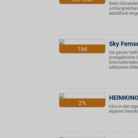
Beim führenden
umfangreichen 
Mobilfunk-Ange
Sky Ferns
16€
Die ganze Vielf
preisgekrönte 
internationalen
exklusiven BSW-
HEIMKIN
2%
Kino in den eig
eigenen Heimki