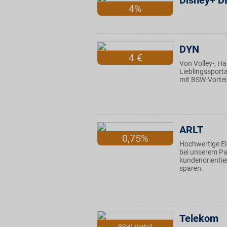
Disney+ D
4%
DYN
4 €
Von Volley-, Ha
Lieblingssporta
mit BSW-Vortei
ARLT
0,75%
Hochwertige El
bei unserem Par
kundenorientier
sparen.
Telekom
BSW-Vorteil