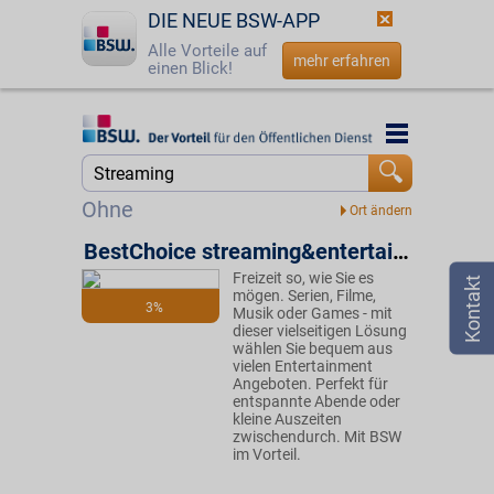
DIE NEUE BSW-APP
Alle Vorteile auf
mehr erfahren
einen Blick!
Startseite
Startseite
Jetzt BSW-Mitglied werden
Suche
Ohne
Login
BestChoice streaming&entertainment
Freizeit so, wie Sie es
☎
0800 - 279 25 82
mögen. Serien, Filme,
3%
Musik oder Games - mit
dieser vielseitigen Lösung
wählen Sie bequem aus
vielen Entertainment
Angeboten. Perfekt für
entspannte Abende oder
kleine Auszeiten
zwischendurch. Mit BSW
im Vorteil.