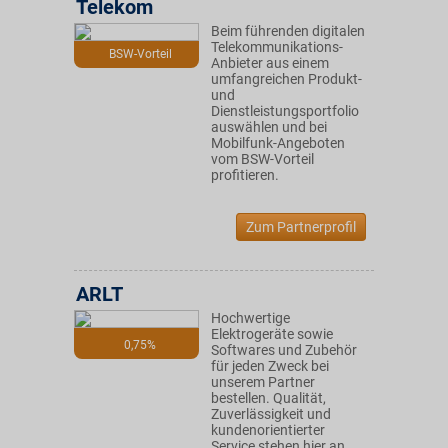
Telekom
Beim führenden digitalen
Telekommunikations-
BSW-Vorteil
Anbieter aus einem
umfangreichen Produkt-
und
Dienstleistungsportfolio
auswählen und bei
Mobilfunk-Angeboten
vom BSW-Vorteil
profitieren.
Zum Partnerprofil
ARLT
Hochwertige
Elektrogeräte sowie
0,75%
Softwares und Zubehör
für jeden Zweck bei
unserem Partner
bestellen. Qualität,
Zuverlässigkeit und
kundenorientierter
Service stehen hier an