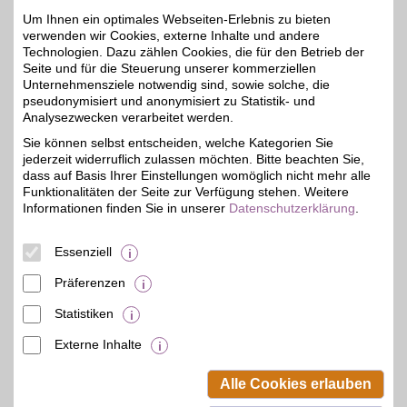
Mit dem Livesport-
Um Ihnen ein optimales Webseiten-Erlebnis zu bieten
Streamingdienst über
bis zu 20€
verwenden wir Cookies, externe Inhalte und andere
8.000
Technologien. Dazu zählen Cookies, die für den Betrieb der
Sportübertragungen pro
Jahr erleben: von zu
Seite und für die Steuerung unserer kommerziellen
Hause, unterwegs,
Unternehmensziele notwendig sind, sowie solche, die
zeitversetzt oder im
pseudonymisiert und anonymisiert zu Statistik- und
Rückblick. Jetzt das
Analysezwecken verarbeitet werden.
umfangreiche
Sportangebot genießen
Sie können selbst entscheiden, welche Kategorien Sie
und BSW-Vorteil sichern.
jederzeit widerruflich zulassen möchten. Bitte beachten Sie,
dass auf Basis Ihrer Einstellungen womöglich nicht mehr alle
Funktionalitäten der Seite zur Verfügung stehen. Weitere
Zum Partnerprofil
Informationen finden Sie in unserer
Datenschutzerklärung
.
Essenziell
DAZN Gutschein
Präferenzen
Zum Partnerprofil
4%
Statistiken
Externe Inhalte
© BSW Verbraucher-Service
Beamten-Selbsthilfewerk GmbH.
Alle Cookies erlauben
Alle Rechte vorbehalten.