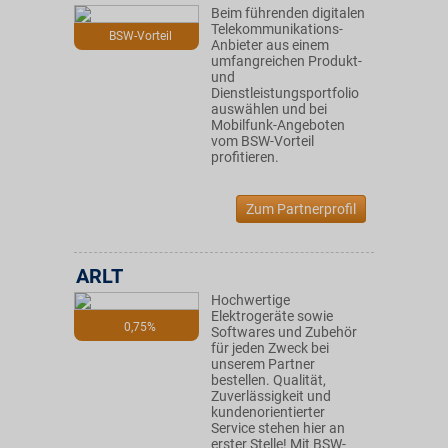
Beim führenden digitalen
Telekommunikations-
BSW-Vorteil
Anbieter aus einem
umfangreichen Produkt-
und
Dienstleistungsportfolio
auswählen und bei
Mobilfunk-Angeboten
vom BSW-Vorteil
profitieren.
Zum Partnerprofil
ARLT
Hochwertige
Elektrogeräte sowie
0,75%
Softwares und Zubehör
für jeden Zweck bei
unserem Partner
bestellen. Qualität,
Zuverlässigkeit und
kundenorientierter
Service stehen hier an
erster Stelle! Mit BSW-