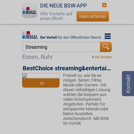
DIE NEUE BSW-APP
Alle Vorteile auf
mehr erfahren
einen Blick!
Startseite
Startseite
Jetzt BSW-Mitglied werden
Suche
Essen, Ruhr
Login
BestChoice streaming&entertainment
Freizeit so, wie Sie es
☎
0800 - 279 25 82
mögen. Serien, Filme,
3%
Musik oder Games - mit
dieser vielseitigen Lösung
wählen Sie bequem aus
vielen Entertainment
Angeboten. Perfekt für
entspannte Abende oder
kleine Auszeiten
zwischendurch. Mit BSW
im Vorteil.