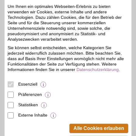
Mit dem Livesport-
Um Ihnen ein optimales Webseiten-Erlebnis zu bieten
Streamingdienst über
bis zu 20€
verwenden wir Cookies, externe Inhalte und andere
8.000
Technologien. Dazu zählen Cookies, die für den Betrieb der
Sportübertragungen pro
Jahr erleben: von zu
Seite und für die Steuerung unserer kommerziellen
Hause, unterwegs,
Unternehmensziele notwendig sind, sowie solche, die
zeitversetzt oder im
pseudonymisiert und anonymisiert zu Statistik- und
Rückblick. Jetzt das
Analysezwecken verarbeitet werden.
umfangreiche
Sportangebot genießen
Sie können selbst entscheiden, welche Kategorien Sie
und BSW-Vorteil sichern.
jederzeit widerruflich zulassen möchten. Bitte beachten Sie,
dass auf Basis Ihrer Einstellungen womöglich nicht mehr alle
Funktionalitäten der Seite zur Verfügung stehen. Weitere
Zum Partnerprofil
Informationen finden Sie in unserer
Datenschutzerklärung
.
Essenziell
DAZN Gutschein
Präferenzen
Zum Partnerprofil
4%
Statistiken
Externe Inhalte
© BSW Verbraucher-Service
Beamten-Selbsthilfewerk GmbH.
Alle Cookies erlauben
Alle Rechte vorbehalten.