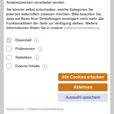
Analysezwecken verarbeitet werden.
Sie können selbst entscheiden, welche Kategorien Sie
jederzeit widerruflich zulassen möchten. Bitte beachten Sie,
MEIN FISCHER SEIT 1832
dass auf Basis Ihrer Einstellungen womöglich nicht mehr alle
Entdecken Sie
Funktionalitäten der Seite zur Verfügung stehen. Weitere
hochwertige Damen- und
Informationen finden Sie in unserer
Datenschutzerklärung
.
5% Direktabzug
Herrenmode sowie die
Vielfalt von Top-Marken
zu Top-Preisen. Jetzt
Essenziell
auch mit BSW-Vorteil
Präferenzen
Zum Partnerprofil
Statistiken
Externe Inhalte
© BSW Verbraucher-Service
Beamten-Selbsthilfewerk GmbH.
Alle Cookies erlauben
Alle Rechte vorbehalten.
Ablehnen
Auswahl speichern
Impressum
Datenschutzerklärung