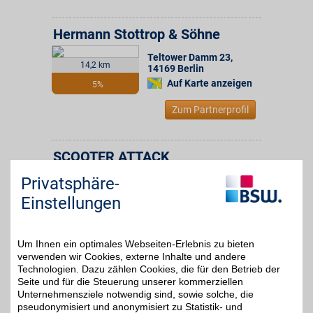
Hermann Stottrop & Söhne
Teltower Damm 23
,
14,2 km
14169
Berlin
Auf Karte anzeigen
5%
Zum Partnerprofil
SCOOTER ATTACK
Liebhaber von zwei
Privatsphäre-
Rädern mit Motor finden
bis zu 5%
bei Scooter Attack alles,
Einstellungen
was das Herz begehrt! Ob
Mofa, Moped oder Vespa
bis hin zu allen möglichen
Ersatzteilen und
Um Ihnen ein optimales Webseiten-Erlebnis zu bieten
Accessoires für das
verwenden wir Cookies, externe Inhalte und andere
liebste Gefährt - hier wird
Technologien. Dazu zählen Cookies, die für den Betrieb der
wirklich jeder glücklich.
Seite und für die Steuerung unserer kommerziellen
Unternehmensziele notwendig sind, sowie solche, die
pseudonymisiert und anonymisiert zu Statistik- und
Zum Partnerprofil