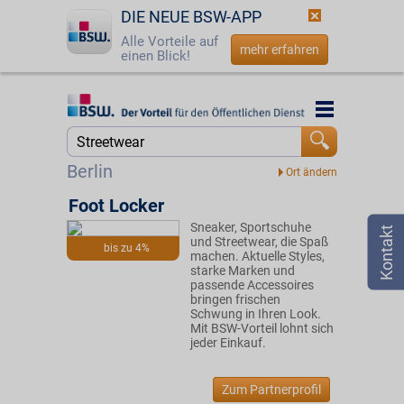
DIE NEUE BSW-APP
Alle Vorteile auf
mehr erfahren
einen Blick!
Startseite
Startseite
Jetzt BSW-Mitglied werden
Suche
Berlin
Login
Foot Locker
Sneaker, Sportschuhe
☎
0800 - 279 25 82
und Streetwear, die Spaß
bis zu 4%
machen. Aktuelle Styles,
starke Marken und
passende Accessoires
bringen frischen
Schwung in Ihren Look.
Mit BSW-Vorteil lohnt sich
jeder Einkauf.
Zum Partnerprofil