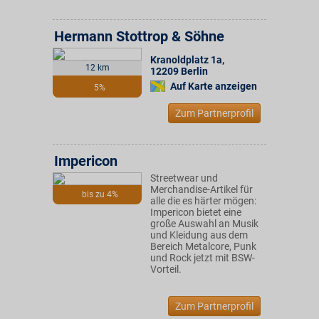
Hermann Stottrop & Söhne
Kranoldplatz 1a
,
12 km
12209
Berlin
Auf Karte anzeigen
5%
Zum Partnerprofil
Impericon
Streetwear und
Merchandise-Artikel für
bis zu 4%
alle die es härter mögen:
Impericon bietet eine
große Auswahl an Musik
und Kleidung aus dem
Bereich Metalcore, Punk
und Rock jetzt mit BSW-
Vorteil.
Zum Partnerprofil