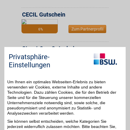
CECIL Gutschein
Zum Partnerprofil
6%
Street One Gutschein
Privatsphäre-
Zum Partnerprofil
Einstellungen
6%
LG Electronics
Um Ihnen ein optimales Webseiten-Erlebnis zu bieten
verwenden wir Cookies, externe Inhalte und andere
LG Electronics gehört zu
Technologien. Dazu zählen Cookies, die für den Betrieb der
den weltweit führenden
Seite und für die Steuerung unserer kommerziellen
4%
Herstellern in den
Unternehmensziele notwendig sind, sowie solche, die
Bereichen
pseudonymisiert und anonymisiert zu Statistik- und
Verbraucherelektronik,
mobile Kommunikation
Analysezwecken verarbeitet werden.
und Haushaltsgeräte.
Sie können selbst entscheiden, welche Kategorien Sie
Unser Partner stellt
jederzeit widerruflich zulassen möchten. Bitte beachten Sie,
intuitive, energiesparende