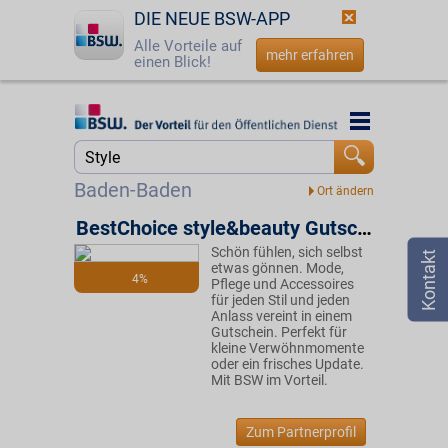
DIE NEUE BSW-APP
Alle Vorteile auf
mehr erfahren
einen Blick!
Startseite
Startseite
Jetzt BSW-Mitglied werden
Suche
Baden-Baden
Login
BestChoice style&beauty Gutschein
Schön fühlen, sich selbst
☎
0800 - 279 25 82
etwas gönnen. Mode,
4%
Pflege und Accessoires
für jeden Stil und jeden
Anlass vereint in einem
Gutschein. Perfekt für
kleine Verwöhnmomente
oder ein frisches Update.
Mit BSW im Vorteil.
Zum Partnerprofil