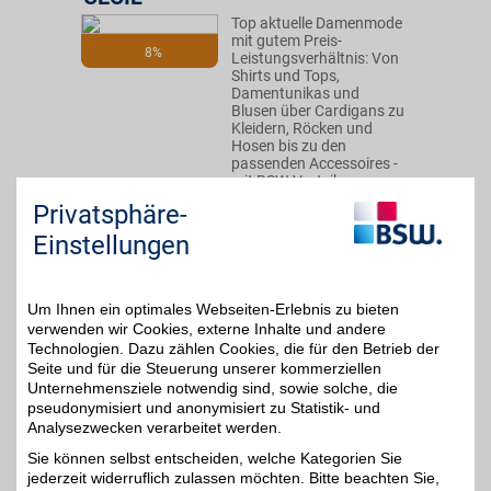
Top aktuelle Damenmode
mit gutem Preis-
8%
Leistungsverhältnis: Von
Shirts und Tops,
Damentunikas und
Blusen über Cardigans zu
Kleidern, Röcken und
Hosen bis zu den
passenden Accessoires -
mit BSW-Vorteil.
Privatsphäre-
Zum Partnerprofil
Einstellungen
LG Electronics
Um Ihnen ein optimales Webseiten-Erlebnis zu bieten
verwenden wir Cookies, externe Inhalte und andere
LG Electronics gehört zu
Technologien. Dazu zählen Cookies, die für den Betrieb der
den weltweit führenden
Seite und für die Steuerung unserer kommerziellen
4%
Herstellern in den
Unternehmensziele notwendig sind, sowie solche, die
Bereichen
pseudonymisiert und anonymisiert zu Statistik- und
Verbraucherelektronik,
mobile Kommunikation
Analysezwecken verarbeitet werden.
und Haushaltsgeräte.
Sie können selbst entscheiden, welche Kategorien Sie
Unser Partner stellt
jederzeit widerruflich zulassen möchten. Bitte beachten Sie,
intuitive, energiesparende