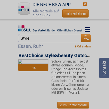
DIE NEUE BSW-APP
Alle Vorteile auf
mehr erfahren
einen Blick!
Startseite
Startseite
Jetzt BSW-Mitglied werden
Suche
Essen, Ruhr
Login
BestChoice style&beauty Gutschein
Schön fühlen, sich selbst
☎
0800 - 279 25 82
etwas gönnen. Mode,
4%
Pflege und Accessoires
für jeden Stil und jeden
Anlass vereint in einem
Gutschein. Perfekt für
kleine Verwöhnmomente
oder ein frisches Update.
Mit BSW im Vorteil.
Zum Partnerprofil