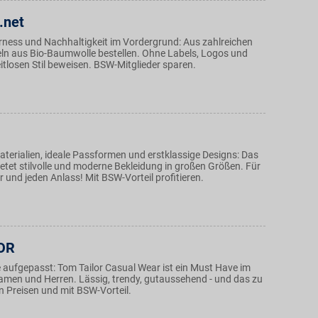
.net
irness und Nachhaltigkeit im Vordergrund: Aus zahlreichen
eln aus Bio-Baumwolle bestellen. Ohne Labels, Logos und
itlosen Stil beweisen. BSW-Mitglieder sparen.
terialien, ideale Passformen und erstklassige Designs: Das
etet stilvolle und moderne Bekleidung in großen Größen. Für
 und jeden Anlass! Mit BSW-Vorteil profitieren.
OR
ufgepasst: Tom Tailor Casual Wear ist ein Must Have im
Damen und Herren. Lässig, trendy, gutaussehend - und das zu
n Preisen und mit BSW-Vorteil.