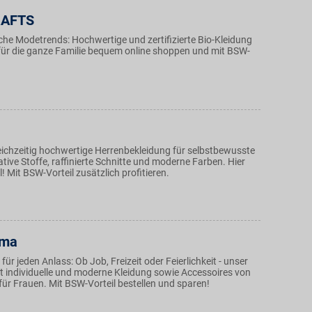
RAFTS
iche Modetrends: Hochwertige und zertifizierte Bio-Kleidung
r die ganze Familie bequem online shoppen und mit BSW-
eichzeitig hochwertige Herrenbekleidung für selbstbewusste
tive Stoffe, raffinierte Schnitte und moderne Farben. Hier
l! Mit BSW-Vorteil zusätzlich profitieren.
ma
ür jeden Anlass: Ob Job, Freizeit oder Feierlichkeit - unser
ft individuelle und moderne Kleidung sowie Accessoires von
für Frauen. Mit BSW-Vorteil bestellen und sparen!