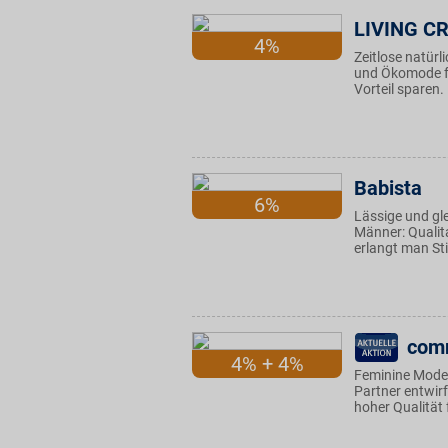
LIVING C
4%
Zeitlose natürl
und Ökomode fü
Vorteil sparen.
Babista
6%
Lässige und gl
Männer: Qualita
erlangt man Sti
com
4% + 4%
Feminine Mode f
Partner entwir
hoher Qualität 