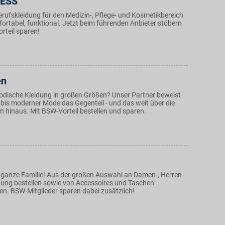
RESS
rufskleidung für den Medizin-, Pflege- und Kosmetikbereich
ortabel, funktional. Jetzt beim führenden Anbieter stöbern
rteil sparen!
en
modische Kleidung in großen Größen? Unser Partner beweist
 bis moderner Mode das Gegenteil - und das weit über die
 hinaus. Mit BSW-Vorteil bestellen und sparen.
e ganze Familie! Aus der großen Auswahl an Damen-, Herren-
dung bestellen sowie von Accessoires und Taschen
en. BSW-Mitglieder sparen dabei zusätzlich!