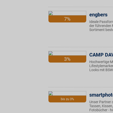
engbers
7%
Ideale Passfor
der führenden 
Sortiment beste
CAMP DAV
3%
Hochwertige Mä
Lifestylemarke
Looks mit BSW-
smartphot
bis zu 3%
Unser Partner d
Tassen, Kissen
Fotobücher - h