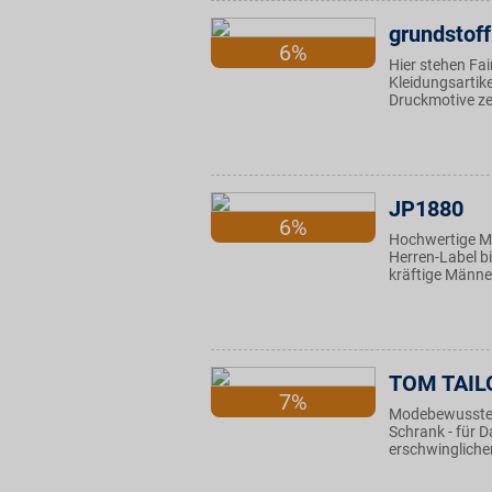
grundstoff
6%
Hier stehen Fa
Kleidungsartik
Druckmotive ze
JP1880
6%
Hochwertige Ma
Herren-Label bi
kräftige Männer
TOM TAIL
7%
Modebewusste a
Schrank - für 
erschwingliche