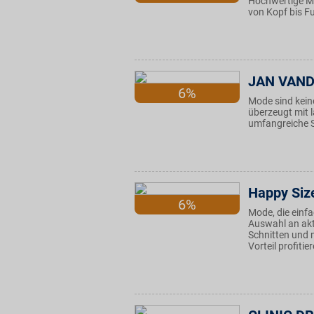
Hochwertige Mä
von Kopf bis F
JAN VAN
6%
Mode sind kein
überzeugt mit 
umfangreiche So
Happy Siz
6%
Mode, die einfa
Auswahl an ak
Schnitten und 
Vorteil profitie