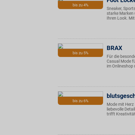
Foot Lock
bis zu 4%
Sneaker, Sport
starke Marken 
Ihren Look. Mit
BRAX
bis zu 5%
Für die besond
Casual Mode fü
im Onlineshop 
blutsgesc
bis zu 6%
Mode mit Herz 
liebevolle Det
trifft Kreativit