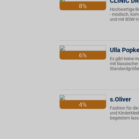
CLINIC D
8%
Hochwertige Be
- modisch, komf
und mit BSW-Vo
Ulla Popk
6%
Es gibt keine 
mit klassischer
Standardgrößen
s.Oliver
4%
Fashion für di
und Kinderklei
begeistern lass