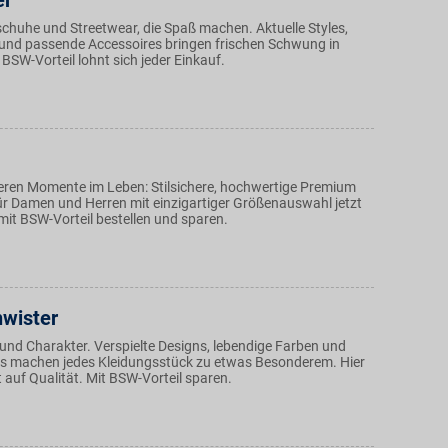
er
schuhe und Streetwear, die Spaß machen. Aktuelle Styles,
und passende Accessoires bringen frischen Schwung in
 BSW-Vorteil lohnt sich jeder Einkauf.
eren Momente im Leben: Stilsichere, hochwertige Premium
r Damen und Herren mit einzigartiger Größenauswahl jetzt
mit BSW-Vorteil bestellen und sparen.
hwister
und Charakter. Verspielte Designs, lebendige Farben und
ails machen jedes Kleidungsstück zu etwas Besonderem. Hier
ät auf Qualität. Mit BSW-Vorteil sparen.