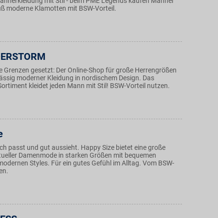
nnerkleidung mit Stil - beim PME Legends kaufen Männer
uß moderne Klamotten mit BSW-Vorteil.
DERSTORM
e Grenzen gesetzt: Der Online-Shop für große Herrengrößen
lässig moderner Kleidung in nordischem Design. Das
rtiment kleidet jeden Mann mit Stil! BSW-Vorteil nutzen.
e
ch passt und gut aussieht. Happy Size bietet eine große
tueller Damenmode in starken Größen mit bequemen
modernen Styles. Für ein gutes Gefühl im Alltag. Vom BSW-
ren.