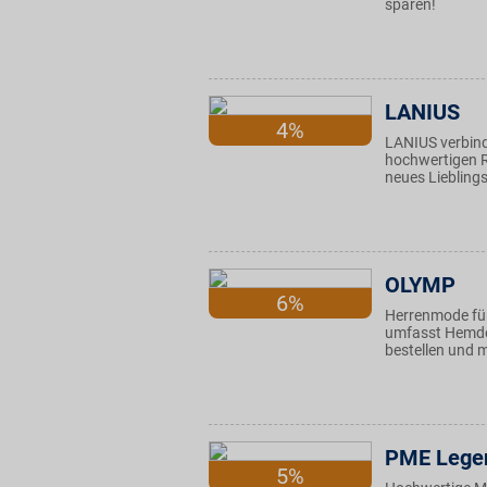
sparen!
LANIUS
4%
LANIUS verbind
hochwertigen Ro
neues Lieblings
OLYMP
6%
Herrenmode für
umfasst Hemden
bestellen und m
PME Lege
5%