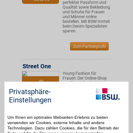
perfekter Passform und
Qualität sowie Bekleidung
und Schuhe für Frauen
und Männer online
bestellen. Mit BSW-Vorteil
beim Denim-Spezialisten
sparen.
Zum Partnerprofil
Street One
Young Fashion für
Frauen: Der Online-Shop
8%
von Street One hat
verschiedene Styles und
Privatsphäre-
abwechslungsreiche
Mode - von Tops über
Einstellungen
Jerseykleider bis Chinos.
BSW-Mitglieder shoppen
mit Fashion-Rabatt.
Um Ihnen ein optimales Webseiten-Erlebnis zu bieten
verwenden wir Cookies, externe Inhalte und andere
Zum Partnerprofil
Technologien. Dazu zählen Cookies, die für den Betrieb der