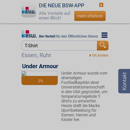
DIE NEUE BSW-APP
Alle Vorteile auf
mehr erfahren
einen Blick!
Startseite
Startseite
Jetzt BSW-Mitglied werden
Suche
Essen, Ruhr
Login
Under Armour
Under Armour wurde vom
☎
0800 - 279 25 82
ehemaligen
2%
Footballkapitän einer
Universitätsmannschaft
in den USA gegründet, um
temperaturregelnde T-
Shirts zu entwerfen.
Heute stellt die Marke
Sportbekleidung für
Damen, Herren und
Kinder her.