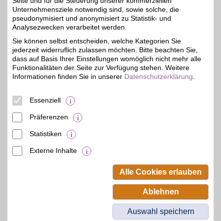
Seite und für die Steuerung unserer kommerziellen
Unternehmensziele notwendig sind, sowie solche, die
pseudonymisiert und anonymisiert zu Statistik- und
CAMP DAVID & SOCCX
Analysezwecken verarbeitet werden.
Hochwertige Männer-
Sie können selbst entscheiden, welche Kategorien Sie
und Frauenkollektionen
3%
jederzeit widerruflich zulassen möchten. Bitte beachten Sie,
der bekannten
Lifestylemarken online
dass auf Basis Ihrer Einstellungen womöglich nicht mehr alle
bestellen und beim Kauf
Funktionalitäten der Seite zur Verfügung stehen. Weitere
der zeitlosen, modischen
Informationen finden Sie in unserer
Datenschutzerklärung
.
Looks mit BSW-Vorteil
sparen.
Essenziell
Zum Partnerprofil
Präferenzen
Statistiken
mehr anzeigen
Externe Inhalte
© BSW Verbraucher-Service
Beamten-Selbsthilfewerk GmbH.
Alle Cookies erlauben
Alle Rechte vorbehalten.
Ablehnen
Auswahl speichern