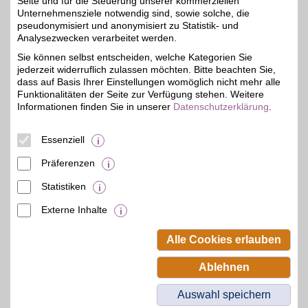
Seite und für die Steuerung unserer kommerziellen
Unternehmensziele notwendig sind, sowie solche, die
pseudonymisiert und anonymisiert zu Statistik- und
CAMP DAVID & SOCCX
Analysezwecken verarbeitet werden.
Hochwertige Männer-
Sie können selbst entscheiden, welche Kategorien Sie
und Frauenkollektionen
3%
jederzeit widerruflich zulassen möchten. Bitte beachten Sie,
der bekannten
Lifestylemarken online
dass auf Basis Ihrer Einstellungen womöglich nicht mehr alle
bestellen und beim Kauf
Funktionalitäten der Seite zur Verfügung stehen. Weitere
der zeitlosen, modischen
Informationen finden Sie in unserer
Datenschutzerklärung
.
Looks mit BSW-Vorteil
sparen.
Essenziell
Zum Partnerprofil
Präferenzen
Statistiken
mehr anzeigen
Externe Inhalte
© BSW Verbraucher-Service
Beamten-Selbsthilfewerk GmbH.
Alle Cookies erlauben
Alle Rechte vorbehalten.
Ablehnen
Auswahl speichern