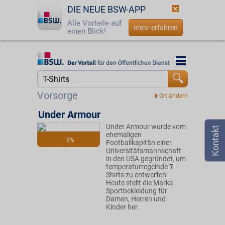
DIE NEUE BSW-APP
Alle Vorteile auf
mehr erfahren
einen Blick!
Startseite
Startseite
Jetzt BSW-Mitglied werden
Suche
Vorsorge
Login
Under Armour
Under Armour wurde vom
☎
0800 - 279 25 82
ehemaligen
2%
Footballkapitän einer
Universitätsmannschaft
in den USA gegründet, um
temperaturregelnde T-
Shirts zu entwerfen.
Heute stellt die Marke
Sportbekleidung für
Damen, Herren und
Kinder her.