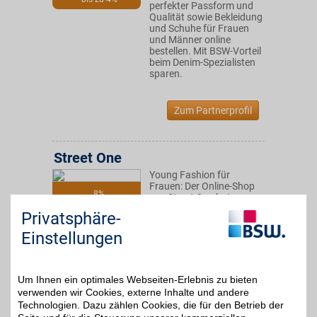
perfekter Passform und
Qualität sowie Bekleidung
und Schuhe für Frauen
und Männer online
bestellen. Mit BSW-Vorteil
beim Denim-Spezialisten
sparen.
Zum Partnerprofil
Street One
Young Fashion für
Frauen: Der Online-Shop
8%
von Street One hat
verschiedene Styles und
Privatsphäre-
abwechslungsreiche
Mode - von Tops über
Einstellungen
Jerseykleider bis Chinos.
BSW-Mitglieder shoppen
mit Fashion-Rabatt.
Um Ihnen ein optimales Webseiten-Erlebnis zu bieten
verwenden wir Cookies, externe Inhalte und andere
Zum Partnerprofil
Technologien. Dazu zählen Cookies, die für den Betrieb der