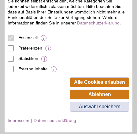
Sie können selbst entscheiden, welche Kategorien Sie
jederzeit widerruflich zulassen möchten. Bitte beachten Sie,
dass auf Basis Ihrer Einstellungen womöglich nicht mehr alle
Funktionalitäten der Seite zur Verfügung stehen. Weitere
Informationen finden Sie in unserer
Datenschutzerklärung
.
© BSW Verbraucher-Service
Beamten-Selbsthilfewerk GmbH.
Alle Rechte vorbehalten.
Essenziell
Präferenzen
Statistiken
Externe Inhalte
Alle Cookies erlauben
Ablehnen
Auswahl speichern
Impressum
Datenschutzerklärung