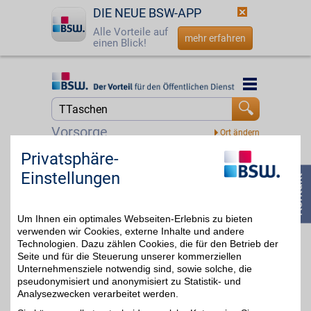
DIE NEUE BSW-APP
Alle Vorteile auf
mehr erfahren
einen Blick!
Startseite
Startseite
Jetzt BSW-Mitglied werden
Suche
Vorsorge
Login
Privatsphäre-
Zalando Gutschein
Einstellungen
☎
0800 - 279 25 82
Zum Partnerprofil
6%
Um Ihnen ein optimales Webseiten-Erlebnis zu bieten
verwenden wir Cookies, externe Inhalte und andere
Technologien. Dazu zählen Cookies, die für den Betrieb der
Seite und für die Steuerung unserer kommerziellen
Unternehmensziele notwendig sind, sowie solche, die
pseudonymisiert und anonymisiert zu Statistik- und
Analysezwecken verarbeitet werden.